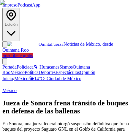
Impreso
Podcast
App
Edición
Noticias de México, desde
Quinta
Fuerza
Quintana Roo
Suscríbete gratis
Portada
Policiaca
🌀 Huracanes
Sismos
Quintana
Roo
México
Política
Deportes
Espectáculos
Opinión
Inicio
/
México
🌤️
14
°C
·
Ciudad de México
México
Jueza de Sonora frena tránsito de buques
en defensa de las ballenas
En Sonora, una jueza federal otorgó suspensión definitiva que frena
buques del proyecto Saguaro GNL en el Golfo de California para