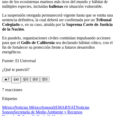
uno de los ecosistemas marinos más ricos del mundo y hábitat de
múltiples especies, incluidas
ballenas
en situación vulnerable.
La suspensión otorgada permanecerá vigente hasta que se emita una
sentencia definitiva, la cual deberá ser confirmada por un
Tribunal
Colegiado
o, en su caso, atraída por la
Suprema Corte de Justicia
de la Nación
.
En paralelo, organizaciones civiles continúan impulsando acciones
para que el
Golfo de California
sea declarado hábitat crítico, con el
fin de fortalecer su protección frente a futuros desarrollos
energéticos.
Fuente: El Universal
¿Qué te pareció?
🔥
7
👍
0
😲
0
😢
0
😠
0
7
reacciones
Etiquetas
México
Noticias México
Sonora
SEMARNAT
Noticias
Sonora
Secretaría de Medio Ambiente y Recursos