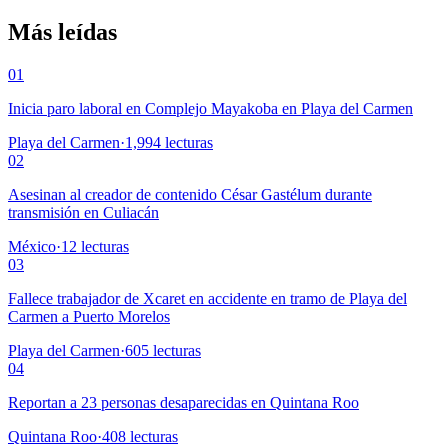
Más leídas
01
Inicia paro laboral en Complejo Mayakoba en Playa del Carmen
Playa del Carmen
·
1,994
lecturas
02
Asesinan al creador de contenido César Gastélum durante
transmisión en Culiacán
México
·
12
lecturas
03
Fallece trabajador de Xcaret en accidente en tramo de Playa del
Carmen a Puerto Morelos
Playa del Carmen
·
605
lecturas
04
Reportan a 23 personas desaparecidas en Quintana Roo
Quintana Roo
·
408
lecturas