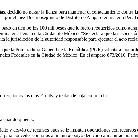
, decidió no pagar la fianza para mantener el congelamiento contra la o
a por el juez Decimosegundo de Distrito de Amparo en materia Penal d
pagó en tiempo los 100 mil pesos que le fueron requeridos como garantí
n materia Penal en la Ciudad de México. "Se declara que la suspensión d
a la jurisdicción de la autoridad responsable para ejecutar el acto recl
e que la Procuraduría General de la República (PGR) solicitara una ord
nales Federales en la Ciudad de México. En el amparo 873/2016, Padré
rreo, todos los días. Gratis, y te das de baja con un clic.
ja cuando quieras.
ícito y desvío de recursos pues se le imputan operaciones con recursos d
s" para conceder contratos a un amigo suyo dedicado a manufacturar un