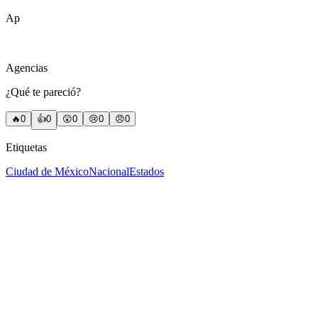
Ap
Agencias
¿Qué te pareció?
🔥
0
👍
0
😲
0
😢
0
😠
0
Etiquetas
Ciudad de México
Nacional
Estados