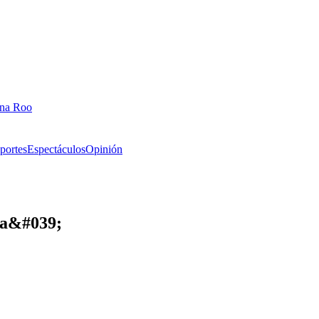
ana Roo
portes
Espectáculos
Opinión
sa&#039;