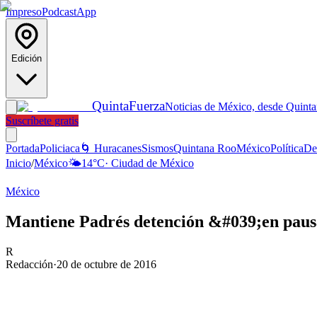
Impreso
Podcast
App
Edición
Quinta
Fuerza
Noticias de México, desde Quint
Suscríbete gratis
Portada
Policiaca
🌀 Huracanes
Sismos
Quintana Roo
México
Política
De
Inicio
/
México
🌤️
14
°C
·
Ciudad de México
México
Mantiene Padrés detención &#039;en pau
R
Redacción
·
20 de octubre de 2016