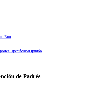
ana Roo
portes
Espectáculos
Opinión
ención de Padrés