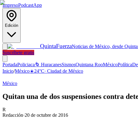
Impreso
Podcast
App
Edición
Quinta
Fuerza
Noticias de México, desde Quint
Suscríbete gratis
Portada
Policiaca
🌀 Huracanes
Sismos
Quintana Roo
México
Política
De
Inicio
/
México
☀️
24
°C
·
Ciudad de México
México
Quitan una de dos suspensiones contra det
R
Redacción
·
20 de octubre de 2016