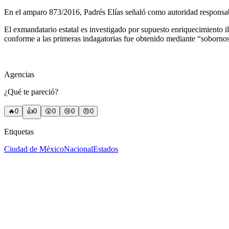
En el amparo 873/2016, Padrés Elías señaló como autoridad responsa
El exmandatario estatal es investigado por supuesto enriquecimiento il
conforme a las primeras indagatorias fue obtenido mediante “soborno
Agencias
¿Qué te pareció?
🔥
0
👍
0
😲
0
😢
0
😠
0
Etiquetas
Ciudad de México
Nacional
Estados