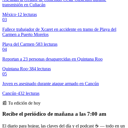
transmisión en Culiacán
México
·
12
lecturas
03
Fallece trabajador de Xcaret en accidente en tramo de Playa del
Carmen a Puerto Morelos
Playa del Carmen
·
583
lecturas
04
Reportan a 23 personas desaparecidas en Quintana Roo
Quintana Roo
·
384
lecturas
05
Joven es asesinado durante ataque armado en Cancún
Cancún
·
432
lecturas
📰 Tu edición de hoy
Recibe el periódico de mañana a las 7:00 am
El diario para hojear, las claves del día y el podcast ☕ — todo en un