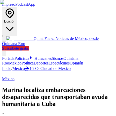
Impreso
Podcast
App
Edición
Noticias de México, desde
Quinta
Fuerza
Quintana Roo
Suscríbete gratis
Portada
Policiaca
🌀 Huracanes
Sismos
Quintana
Roo
México
Política
Deportes
Espectáculos
Opinión
Inicio
/
México
🌦️
16
°C
·
Ciudad de México
México
Marina localiza embarcaciones
desaparecidas que transportaban ayuda
humanitaria a Cuba
J