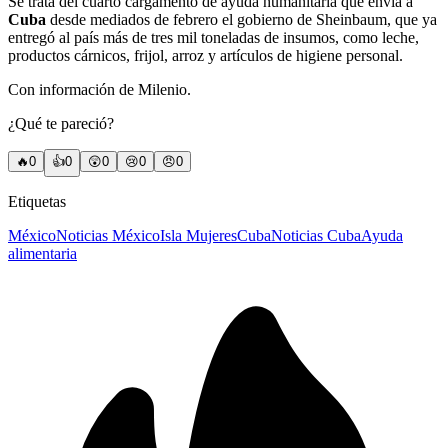
Se trata del cuarto cargamento de ayuda humanitaria que envía a
Cuba
desde mediados de febrero el gobierno de Sheinbaum, que ya
entregó al país más de tres mil toneladas de insumos, como leche,
productos cárnicos, frijol, arroz y artículos de higiene personal.
Con información de Milenio.
¿Qué te pareció?
🔥
0
👍
0
😲
0
😢
0
😠
0
Etiquetas
México
Noticias México
Isla Mujeres
Cuba
Noticias Cuba
Ayuda
alimentaria