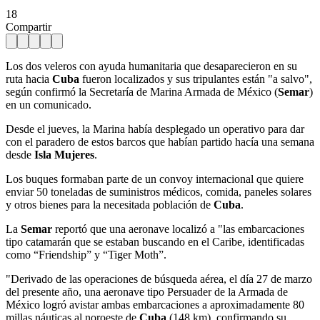
18
Compartir
Los dos veleros con ayuda humanitaria que desaparecieron en su
ruta hacia
Cuba
fueron localizados y sus tripulantes están "a salvo",
según confirmó la Secretaría de Marina Armada de México (
Semar
)
en un comunicado.
Desde el jueves, la Marina había desplegado un operativo para dar
con el paradero de estos barcos que habían partido hacía una semana
desde
Isla Mujeres
.
Los buques formaban parte de un convoy internacional que quiere
enviar 50 toneladas de suministros médicos, comida, paneles solares
y otros bienes para la necesitada población de
Cuba
.
La
Semar
reportó que una aeronave localizó a "las embarcaciones
tipo catamarán que se estaban buscando en el Caribe, identificadas
como “Friendship” y “Tiger Moth”.
"Derivado de las operaciones de búsqueda aérea, el día 27 de marzo
del presente año, una aeronave tipo Persuader de la Armada de
México logró avistar ambas embarcaciones a aproximadamente 80
millas náuticas al noroeste de
Cuba
(148 km), confirmando su