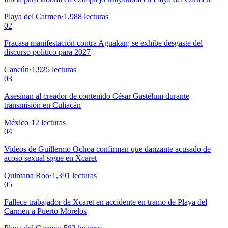
Playa del Carmen
·
1,988
lecturas
02
Fracasa manifestación contra Aguakan; se exhibe desgaste del
discurso político para 2027
Cancún
·
1,925
lecturas
03
Asesinan al creador de contenido César Gastélum durante
transmisión en Culiacán
México
·
12
lecturas
04
Videos de Guillermo Ochoa confirman que danzante acusado de
acoso sexual sigue en Xcaret
Quintana Roo
·
1,391
lecturas
05
Fallece trabajador de Xcaret en accidente en tramo de Playa del
Carmen a Puerto Morelos