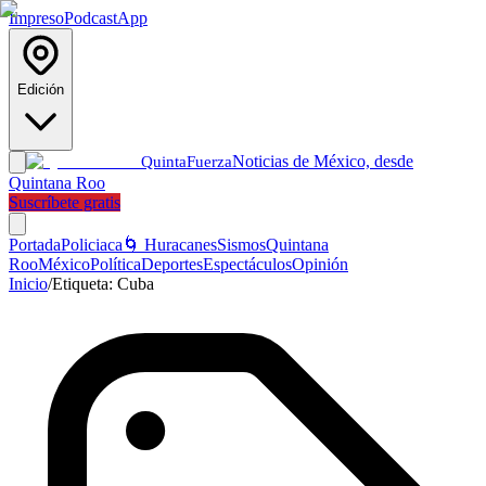
Impreso
Podcast
App
Edición
Noticias de México, desde
Quinta
Fuerza
Quintana Roo
Suscríbete gratis
Portada
Policiaca
🌀 Huracanes
Sismos
Quintana
Roo
México
Política
Deportes
Espectáculos
Opinión
Inicio
/
Etiqueta:
Cuba