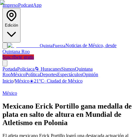
Impreso
Podcast
App
Edición
Noticias de México, desde
Quinta
Fuerza
Quintana Roo
Suscríbete gratis
Portada
Policiaca
🌀 Huracanes
Sismos
Quintana
Roo
México
Política
Deportes
Espectáculos
Opinión
Inicio
/
México
☀️
21
°C
·
Ciudad de México
México
Mexicano Erick Portillo gana medalla de
plata en salto de altura en Mundial de
Atletismo en Polonia
El atleta mexicano Erick Portillo logró una destacada actuación al