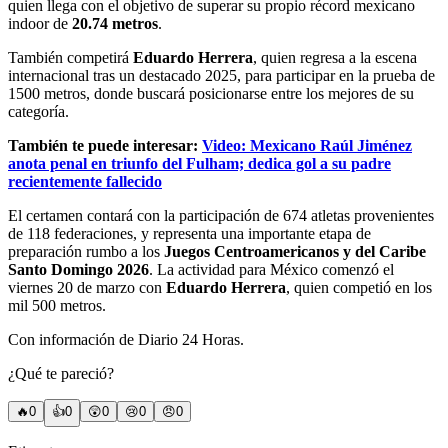
quien llega con el objetivo de superar su propio récord mexicano
indoor de
20.74 metros
.
También competirá
Eduardo Herrera
, quien regresa a la escena
internacional tras un destacado 2025, para participar en la prueba de
1500 metros, donde buscará posicionarse entre los mejores de su
categoría.
También te puede interesar:
Video: Mexicano Raúl Jiménez
anota penal en triunfo del Fulham; dedica gol a su padre
recientemente fallecido
El certamen contará con la participación de 674 atletas provenientes
de 118 federaciones, y representa una importante etapa de
preparación rumbo a los
Juegos Centroamericanos y del Caribe
Santo Domingo 2026
. La actividad para México comenzó el
viernes 20 de marzo con
Eduardo Herrera
, quien competió en los
mil 500 metros.
Con información de Diario 24 Horas.
¿Qué te pareció?
🔥
0
👍
0
😲
0
😢
0
😠
0