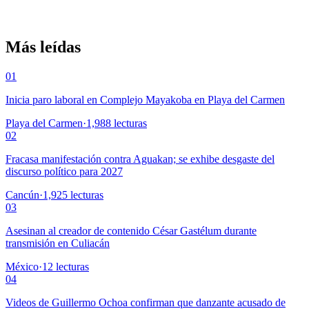
Más leídas
01
Inicia paro laboral en Complejo Mayakoba en Playa del Carmen
Playa del Carmen
·
1,988
lecturas
02
Fracasa manifestación contra Aguakan; se exhibe desgaste del
discurso político para 2027
Cancún
·
1,925
lecturas
03
Asesinan al creador de contenido César Gastélum durante
transmisión en Culiacán
México
·
12
lecturas
04
Videos de Guillermo Ochoa confirman que danzante acusado de