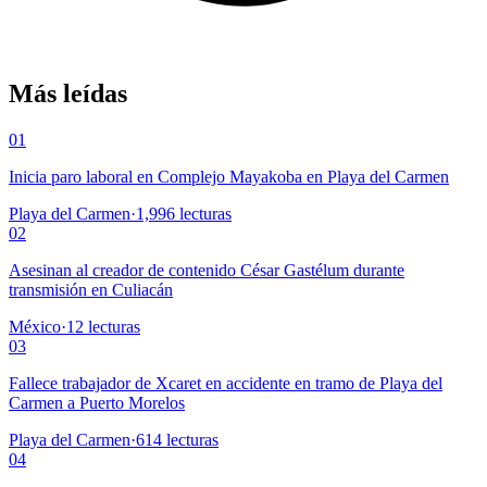
Más leídas
01
Inicia paro laboral en Complejo Mayakoba en Playa del Carmen
Playa del Carmen
·
1,996
lecturas
02
Asesinan al creador de contenido César Gastélum durante
transmisión en Culiacán
México
·
12
lecturas
03
Fallece trabajador de Xcaret en accidente en tramo de Playa del
Carmen a Puerto Morelos
Playa del Carmen
·
614
lecturas
04