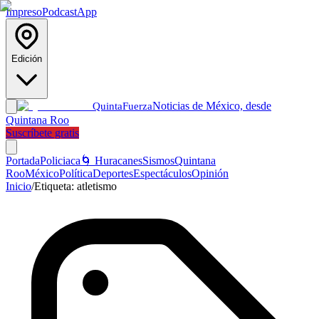
Impreso
Podcast
App
Edición
Noticias de México, desde
Quinta
Fuerza
Quintana Roo
Suscríbete gratis
Portada
Policiaca
🌀 Huracanes
Sismos
Quintana
Roo
México
Política
Deportes
Espectáculos
Opinión
Inicio
/
Etiqueta:
atletismo