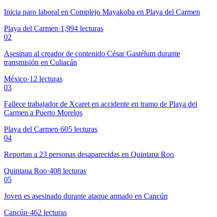
Inicia paro laboral en Complejo Mayakoba en Playa del Carmen
Playa del Carmen
·
1,994
lecturas
02
Asesinan al creador de contenido César Gastélum durante
transmisión en Culiacán
México
·
12
lecturas
03
Fallece trabajador de Xcaret en accidente en tramo de Playa del
Carmen a Puerto Morelos
Playa del Carmen
·
605
lecturas
04
Reportan a 23 personas desaparecidas en Quintana Roo
Quintana Roo
·
408
lecturas
05
Joven es asesinado durante ataque armado en Cancún
Cancún
·
462
lecturas