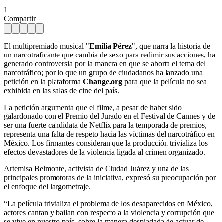
1
Compartir
El multipremiado musical "
Emilia Pérez
", que narra la historia de
un narcotraficante que cambia de sexo para redimir sus acciones, ha
generado controversia por la manera en que se aborta el tema del
narcotráfico; por lo que un grupo de ciudadanos ha lanzado una
petición en la plataforma
Change.org
para que la película no sea
exhibida en las salas de cine del país.
La petición argumenta que el filme, a pesar de haber sido
galardonado con el Premio del Jurado en el Festival de Cannes y de
ser una fuerte candidata de Netflix para la temporada de premios,
representa una falta de respeto hacia las víctimas del narcotráfico en
México. Los firmantes consideran que la producción trivializa los
efectos devastadores de la violencia ligada al crimen organizado.
Artemisa Belmonte, activista de Ciudad Juárez y una de las
principales promotoras de la iniciativa, expresó su preocupación por
el enfoque del largometraje.
“La película trivializa el problema de los desaparecidos en México,
actores cantan y bailan con respecto a la violencia y corrupción que
se vive en nuestro país, sobre la manera despiadada de actuar de