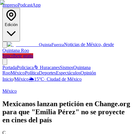
Impreso
Podcast
App
Edición
Noticias de México, desde
Quinta
Fuerza
Quintana Roo
Suscríbete gratis
Portada
Policiaca
🌀 Huracanes
Sismos
Quintana
Roo
México
Política
Deportes
Espectáculos
Opinión
Inicio
/
México
🌦️
15
°C
·
Ciudad de México
México
Mexicanos lanzan petición en Change.org
para que "Emilia Pérez" no se proyecte
en cines del país
C