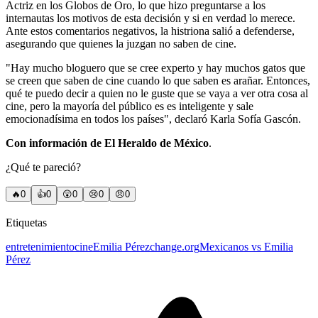
Actriz en los Globos de Oro, lo que hizo preguntarse a los
internautas los motivos de esta decisión y si en verdad lo merece.
Ante estos comentarios negativos, la histriona salió a defenderse,
asegurando que quienes la juzgan no saben de cine.
"Hay mucho bloguero que se cree experto y hay muchos gatos que
se creen que saben de cine cuando lo que saben es arañar. Entonces,
qué te puedo decir a quien no le guste que se vaya a ver otra cosa al
cine, pero la mayoría del público es es inteligente y sale
emocionadísima en todos los países", declaró Karla Sofía Gascón.
Con información de El Heraldo de México
.
¿Qué te pareció?
🔥
0
👍
0
😲
0
😢
0
😠
0
Etiquetas
entretenimiento
cine
Emilia Pérez
change.org
Mexicanos vs Emilia
Pérez