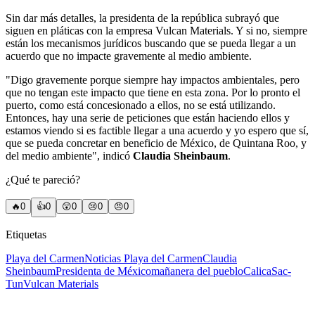
Sin dar más detalles, la presidenta de la república subrayó que
siguen en pláticas con la empresa Vulcan Materials. Y si no, siempre
están los mecanismos jurídicos buscando que se pueda llegar a un
acuerdo que no impacte gravemente al medio ambiente.
"Digo gravemente porque siempre hay impactos ambientales, pero
que no tengan este impacto que tiene en esta zona. Por lo pronto el
puerto, como está concesionado a ellos, no se está utilizando.
Entonces, hay una serie de peticiones que están haciendo ellos y
estamos viendo si es factible llegar a una acuerdo y yo espero que sí,
que se pueda concretar en beneficio de México, de Quintana Roo, y
del medio ambiente", indicó
Claudia Sheinbaum
.
¿Qué te pareció?
🔥
0
👍
0
😲
0
😢
0
😠
0
Etiquetas
Playa del Carmen
Noticias Playa del Carmen
Claudia
Sheinbaum
Presidenta de México
mañanera del pueblo
Calica
Sac-
Tun
Vulcan Materials