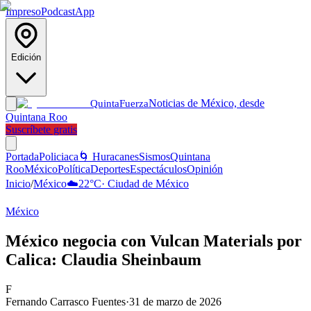
Impreso
Podcast
App
Edición
Noticias de México, desde
Quinta
Fuerza
Quintana Roo
Suscríbete gratis
Portada
Policiaca
🌀 Huracanes
Sismos
Quintana
Roo
México
Política
Deportes
Espectáculos
Opinión
Inicio
/
México
☁️
22
°C
·
Ciudad de México
México
México negocia con Vulcan Materials por
Calica: Claudia Sheinbaum
F
Fernando Carrasco Fuentes
·
31 de marzo de 2026