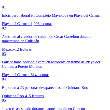
01
Inicia paro laboral en Complejo Mayakoba en Playa del Carmen
Playa del Carmen
·
1,996
lecturas
02
Asesinan al creador de contenido César Gastélum durante
transmisión en Culiacán
México
·
12
lecturas
03
Fallece trabajador de Xcaret en accidente en tramo de Playa del
Carmen a Puerto Morelos
Playa del Carmen
·
614
lecturas
04
Reportan a 23 personas desaparecidas en Quintana Roo
Quintana Roo
·
415
lecturas
05
Joven es asesinado durante ataque armado en Cancún