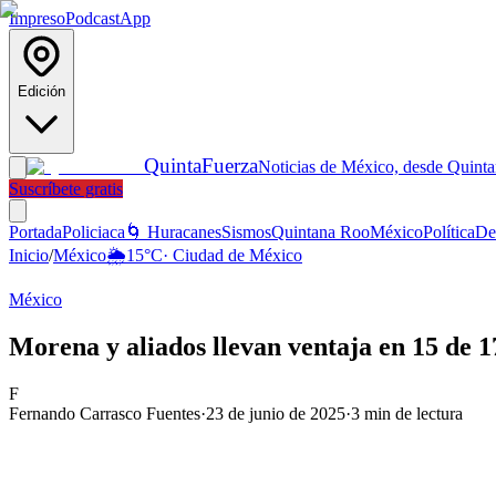
Impreso
Podcast
App
Edición
Quinta
Fuerza
Noticias de México, desde Quint
Suscríbete gratis
Portada
Policiaca
🌀 Huracanes
Sismos
Quintana Roo
México
Política
De
Inicio
/
México
🌦️
15
°C
·
Ciudad de México
México
Morena y aliados llevan ventaja en 15 de 
F
Fernando Carrasco Fuentes
·
23 de junio de 2025
·
3
min de lectura