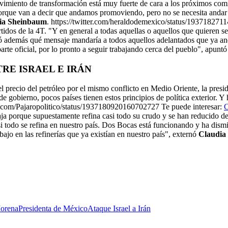
miento de transformación está muy fuerte de cara a los próximos comici
 porque van a decir que andamos promoviendo, pero no se necesita anda
ia Sheinbaum
. https://twitter.com/heraldodemexico/status/193718271
rtidos de la 4T. "Y en general a todas aquellas o aquellos que quieren 
tó además qué mensaje mandaría a todos aquellos adelantados que ya a
arte oficial, por lo pronto a seguir trabajando cerca del pueblo", apunt
RE ISRAEL E IRÁN
 el precio del petróleo por el mismo conflicto en Medio Oriente, la pres
de gobierno, pocos países tienen estos principios de política exterior. Y
ter.com/Pajaropolitico/status/1937180920160702727 Te puede interesar:
C
ja porque supuestamente refina casi todo su crudo y se han reducido d
 todo se refina en nuestro país. Dos Bocas está funcionando y ha dismi
ajo en las refinerías que ya existían en nuestro país", externó
Claudia
Morena
Presidenta de México
Ataque Israel a Irán