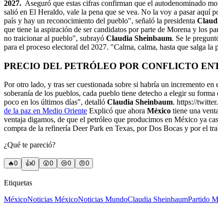
2027.
Aseguró que estas cifras confirman que el autodenominado movi
salió en El Heraldo, vale la pena que se vea. No la voy a pasar aquí
país y hay un reconocimiento del pueblo", señaló la presidenta
Claud
que tiene la aspiración de ser candidatos por parte de Morena y los pa
no traicionar al pueblo", subrayó
Claudia Sheinbaum
. Se le pregun
para el proceso electoral del 2027. "Calma, calma, hasta que salga la p
PRECIO DEL PETRÓLEO POR CONFLICTO ENT
Por otro lado, y tras ser cuestionada sobre si habría un incremento en
soberanía de los pueblos, cada pueblo tiene detecho a elegir su forma 
poco en los últimos días", detalló
Claudia Sheinbaum
. https://twit
de la paz en Medio Oriente
Explicó que ahora
México
tiene una venta
ventaja digamos, de que el petróleo que producimos en México ya casi
compra de la refinería Deer Park en Texas, por Dos Bocas y por el trab
¿Qué te pareció?
🔥
0
👍
0
😲
0
😢
0
😠
0
Etiquetas
México
Noticias México
Noticias Mundo
Claudia Sheinbaum
Partido 