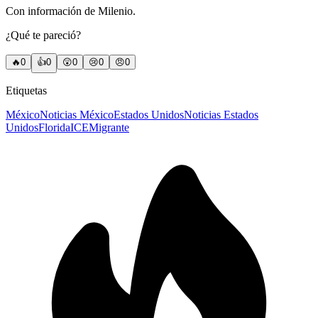
Con información de Milenio.
¿Qué te pareció?
🔥
0
👍
0
😲
0
😢
0
😠
0
Etiquetas
México
Noticias México
Estados Unidos
Noticias Estados
Unidos
Florida
ICE
Migrante