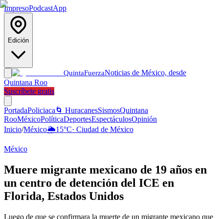
Impreso
Podcast
App
Edición
Noticias de México, desde
Quinta
Fuerza
Quintana Roo
Suscríbete gratis
Portada
Policiaca
🌀 Huracanes
Sismos
Quintana
Roo
México
Política
Deportes
Espectáculos
Opinión
Inicio
/
México
🌦️
15
°C
·
Ciudad de México
México
Muere migrante mexicano de 19 años en
un centro de detención del ICE en
Florida, Estados Unidos
Luego de que se confirmara la muerte de un migrante mexicano que