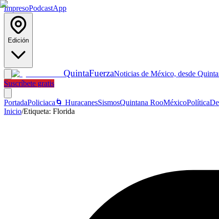
Impreso
Podcast
App
Edición
Quinta
Fuerza
Noticias de México, desde Quint
Suscríbete gratis
Portada
Policiaca
🌀 Huracanes
Sismos
Quintana Roo
México
Política
De
Inicio
/
Etiqueta:
Florida