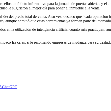
tre ellos un folleto informativo para la jornada de puertas abiertas y el
cluso le sugirieron el mejor día para poner el inmueble a la venta.
l 3% del precio total de venta. A su vez, destacó que “cada operación in
 rubro, aunque admitió que estas herramientas ya forman parte del merca
os en la utilización de inteligencia artificial cuanto más practiquen, 
empacó las cajas, sí le recomendó empresas de mudanza para su traslad
A
ChatGPT