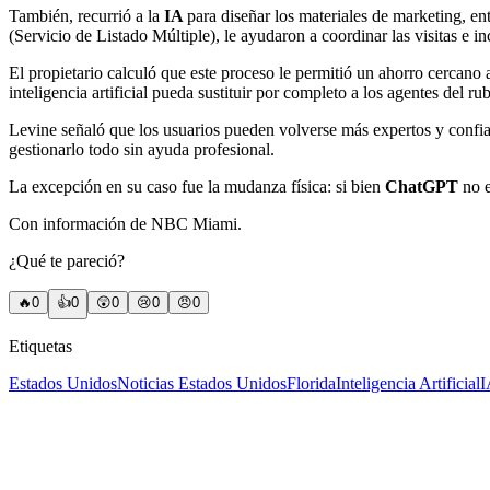
También, recurrió a la
IA
para diseñar los materiales de marketing, en
(Servicio de Listado Múltiple), le ayudaron a coordinar las visitas e in
El propietario calculó que este proceso le permitió un ahorro cercano a
inteligencia artificial pueda sustituir por completo a los agentes del
Levine señaló que los usuarios pueden volverse más expertos y confiad
gestionarlo todo sin ayuda profesional.
La excepción en su caso fue la mudanza física: si bien
ChatGPT
no 
Con información de NBC Miami.
¿Qué te pareció?
🔥
0
👍
0
😲
0
😢
0
😠
0
Etiquetas
Estados Unidos
Noticias Estados Unidos
Florida
Inteligencia Artificial
I