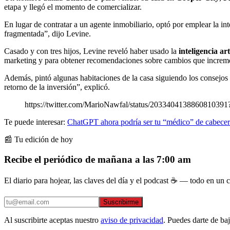
etapa y llegó el momento de comercializar.
En lugar de contratar a un agente inmobiliario, optó por emplear la in
fragmentada”, dijo Levine.
Casado y con tres hijos, Levine reveló haber usado la
inteligencia art
marketing y para obtener recomendaciones sobre cambios que increment
Además, pintó algunas habitaciones de la casa siguiendo los consejos
retorno de la inversión”, explicó.
https://twitter.com/MarioNawfal/status/2033404138860810391
Te puede interesar:
ChatGPT ahora podría ser tu “médico” de cabece
📰 Tu edición de hoy
Recibe el periódico de mañana a las 7:00 am
El diario para hojear, las claves del día y el podcast ☕ — todo en un co
Suscribirme
Al suscribirte aceptas nuestro
aviso de privacidad
. Puedes darte de ba