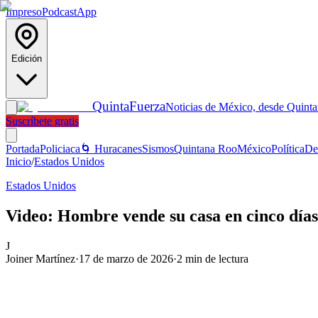
Impreso
Podcast
App
Edición
Quinta
Fuerza
Noticias de México, desde Quint
Suscríbete gratis
Portada
Policiaca
🌀 Huracanes
Sismos
Quintana Roo
México
Política
De
Inicio
/
Estados Unidos
Estados Unidos
Video: Hombre vende su casa en cinco día
J
Joiner Martínez
·
17 de marzo de 2026
·
2
min de lectura