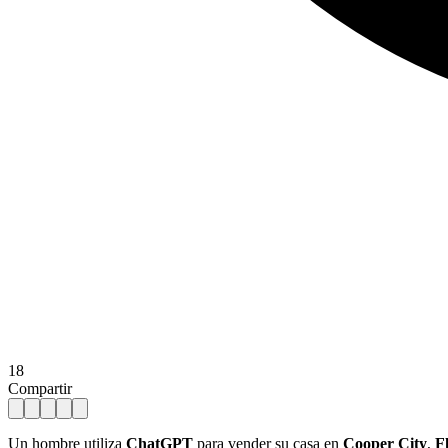
18
Compartir
Un hombre utiliza
ChatGPT
para vender su casa en
Cooper City
,
F