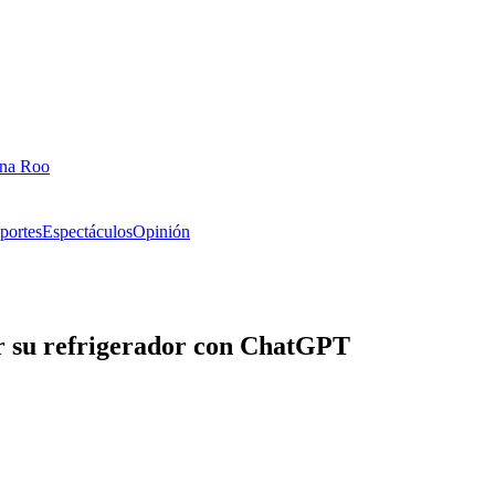
ana Roo
portes
Espectáculos
Opinión
r su refrigerador con ChatGPT