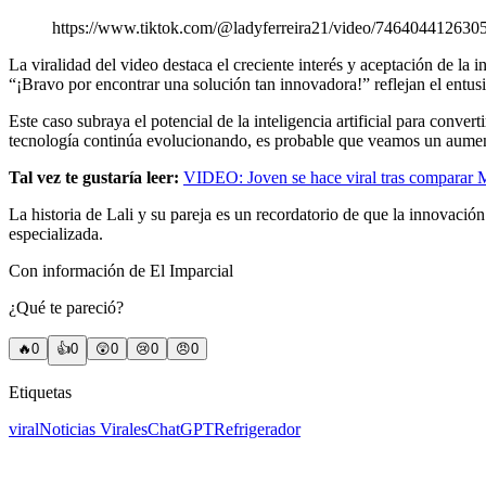
https://www.tiktok.com/@ladyferreira21/video/746404412
La viralidad del video destaca el creciente interés y aceptación de la
“¡Bravo por encontrar una solución tan innovadora!” reflejan el entus
Este caso subraya el potencial de la inteligencia artificial para conve
tecnología continúa evolucionando, es probable que veamos un aumento
Tal vez te gustaría leer:
VIDEO: Joven se hace viral tras comparar
La historia de Lali y su pareja es un recordatorio de que la innovació
especializada.
Con información de El Imparcial
¿Qué te pareció?
🔥
0
👍
0
😲
0
😢
0
😠
0
Etiquetas
viral
Noticias Virales
ChatGPT
Refrigerador