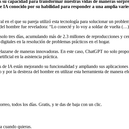
más su capacidad para transformar nuestras vidas de maneras sorp
de IA conocido por su habilidad para responder a una amplia vari
l en el que su pareja utilizó esta tecnología para solucionar un problem
 del hombre fue reveladora: “Lo conecté y lo voy a soldar de vuelta (…
 tan solo tres días, acumulando más de 2.3 millones de reproducciones y 
igitales en la resolución de problemas prácticos en el hogar.
elazarse de maneras innovadoras. En este caso, ChatGPT no solo proporc
ificial en la asistencia práctica.
as de IA están mejorando su funcionalidad y ampliando sus aplicaciones
y por la destreza del hombre en utilizar esta herramienta de manera efe
rreo, todos los días. Gratis, y te das de baja con un clic.
ja cuando quieras.