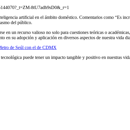
6305144070?_t=ZM-8tU7adh9sD0&_r=1
 inteligencia artificial en el ámbito doméstico. Comentarios como “Es in
iasmo del público.
rtirse en un recurso valioso no solo para cuestiones teóricas o académic
 en su adopción y aplicación en diversos aspectos de nuestra vida dia
 Metro de Seúl con el de CDMX
n tecnológica puede tener un impacto tangible y positivo en nuestras vid