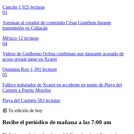
Cancún
·
1,925
lecturas
03
Asesinan al creador de contenido César Gastélum durante
transmisión en Culiacán
México
·
12
lecturas
04
Videos de Guillermo Ochoa confirman que danzante acusado de
acoso sexual sigue en Xcaret
Quintana Roo
·
1,391
lecturas
05
Fallece trabajador de Xcaret en accidente en tramo de Playa del
Carmen a Puerto Morelos
Playa del Carmen
·
583
lecturas
📰 Tu edición de hoy
Recibe el periódico de mañana a las 7:00 am