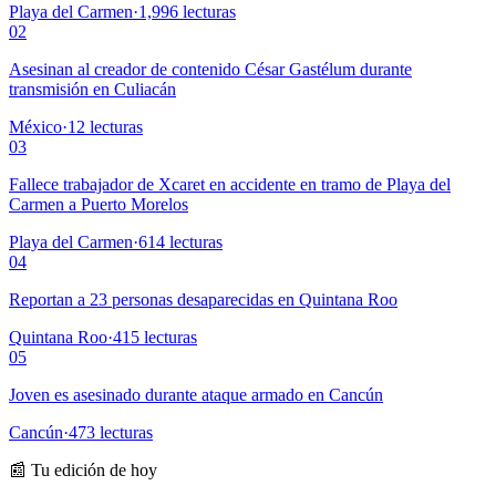
Playa del Carmen
·
1,996
lecturas
02
Asesinan al creador de contenido César Gastélum durante
transmisión en Culiacán
México
·
12
lecturas
03
Fallece trabajador de Xcaret en accidente en tramo de Playa del
Carmen a Puerto Morelos
Playa del Carmen
·
614
lecturas
04
Reportan a 23 personas desaparecidas en Quintana Roo
Quintana Roo
·
415
lecturas
05
Joven es asesinado durante ataque armado en Cancún
Cancún
·
473
lecturas
📰 Tu edición de hoy