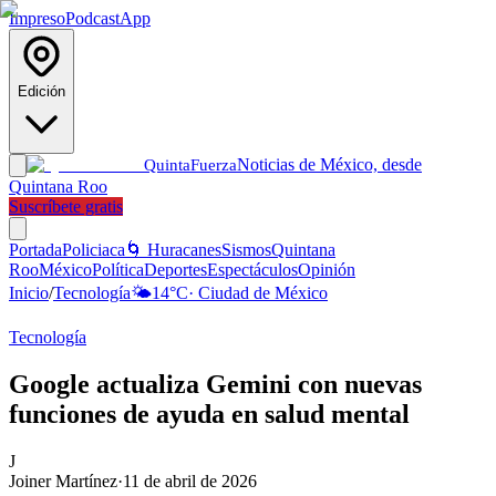
Impreso
Podcast
App
Edición
Noticias de México, desde
Quinta
Fuerza
Quintana Roo
Suscríbete gratis
Portada
Policiaca
🌀 Huracanes
Sismos
Quintana
Roo
México
Política
Deportes
Espectáculos
Opinión
Inicio
/
Tecnología
🌤️
14
°C
·
Ciudad de México
Tecnología
Google actualiza Gemini con nuevas
funciones de ayuda en salud mental
J
Joiner Martínez
·
11 de abril de 2026