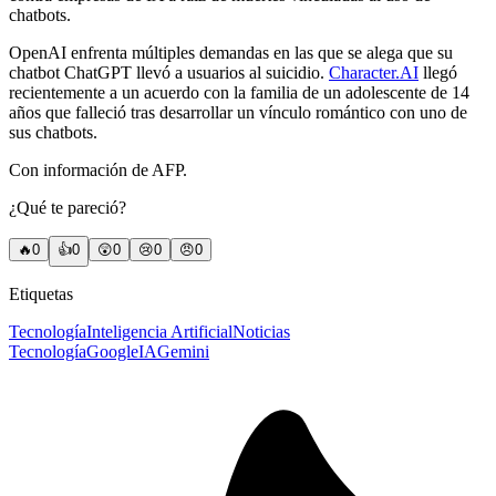
chatbots.
OpenAI enfrenta múltiples demandas en las que se alega que su
chatbot ChatGPT llevó a usuarios al suicidio.
Character.AI
llegó
recientemente a un acuerdo con la familia de un adolescente de 14
años que falleció tras desarrollar un vínculo romántico con uno de
sus chatbots.
Con información de AFP.
¿Qué te pareció?
🔥
0
👍
0
😲
0
😢
0
😠
0
Etiquetas
Tecnología
Inteligencia Artificial
Noticias
Tecnología
Google
IA
Gemini