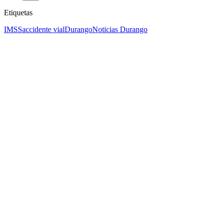
Etiquetas
IMSS
accidente vial
Durango
Noticias Durango