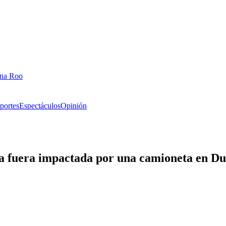
ana Roo
portes
Espectáculos
Opinión
ia fuera impactada por una camioneta en D