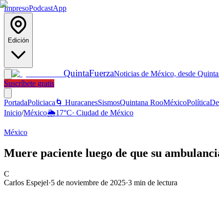
Impreso
Podcast
App
Edición
Quinta
Fuerza
Noticias de México, desde Quint
Suscríbete gratis
Portada
Policiaca
🌀 Huracanes
Sismos
Quintana Roo
México
Política
De
Inicio
/
México
🌦️
17
°C
·
Ciudad de México
México
Muere paciente luego de que su ambulanc
C
Carlos Espejel
·
5 de noviembre de 2025
·
3
min de lectura