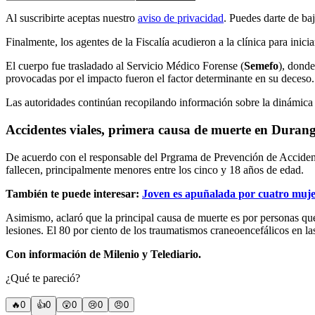
Al suscribirte aceptas nuestro
aviso de privacidad
. Puedes darte de ba
Finalmente, los agentes de la Fiscalía acudieron a la clínica para inici
El cuerpo fue trasladado al Servicio Médico Forense (
Semefo
), donde
provocadas por el impacto fueron el factor determinante en su deceso.
Las autoridades continúan recopilando información sobre la dinámica d
Accidentes viales, primera causa de muerte en Duran
De acuerdo con el responsable del Prgrama de Prevención de Accidente
fallecen, principalmente menores entre los cinco y 18 años de edad.
También te puede interesar:
Joven es apuñalada por cuatro muje
Asimismo, aclaró que la principal causa de muerte es por personas que
lesiones. El 80 por ciento de los traumatismos craneoencefálicos en la
Con información de Milenio y Telediario.
¿Qué te pareció?
🔥
0
👍
0
😲
0
😢
0
😠
0