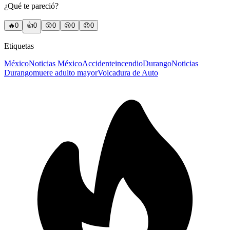
¿Qué te pareció?
🔥
0
👍
0
😲
0
😢
0
😠
0
Etiquetas
México
Noticias México
Accidente
incendio
Durango
Noticias
Durango
muere adulto mayor
Volcadura de Auto