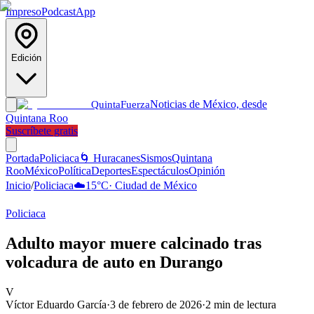
Impreso
Podcast
App
Edición
Noticias de México, desde
Quinta
Fuerza
Quintana Roo
Suscríbete gratis
Portada
Policiaca
🌀 Huracanes
Sismos
Quintana
Roo
México
Política
Deportes
Espectáculos
Opinión
Inicio
/
Policiaca
☁️
15
°C
·
Ciudad de México
Policiaca
Adulto mayor muere calcinado tras
volcadura de auto en Durango
V
Víctor Eduardo García
·
3 de febrero de 2026
·
2
min de lectura