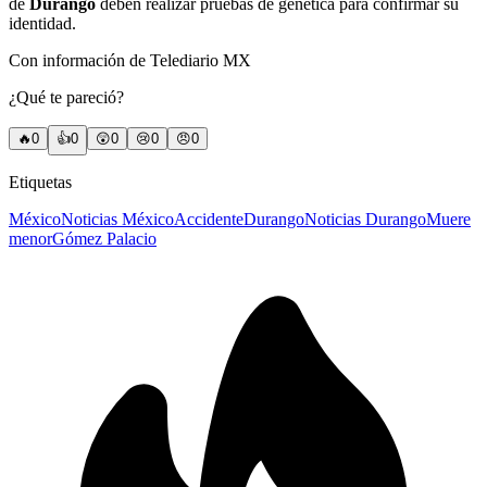
de
Durango
deben realizar pruebas de genética para confirmar su
identidad.
Con información de Telediario MX
¿Qué te pareció?
🔥
0
👍
0
😲
0
😢
0
😠
0
Etiquetas
México
Noticias México
Accidente
Durango
Noticias Durango
Muere
menor
Gómez Palacio