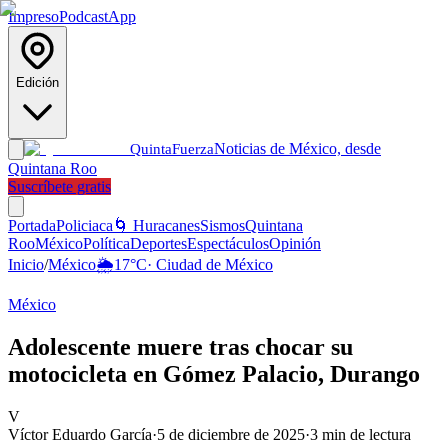
Impreso
Podcast
App
Edición
Noticias de México, desde
Quinta
Fuerza
Quintana Roo
Suscríbete gratis
Portada
Policiaca
🌀 Huracanes
Sismos
Quintana
Roo
México
Política
Deportes
Espectáculos
Opinión
Inicio
/
México
🌦️
17
°C
·
Ciudad de México
México
Adolescente muere tras chocar su
motocicleta en Gómez Palacio, Durango
V
Víctor Eduardo García
·
5 de diciembre de 2025
·
3
min de lectura