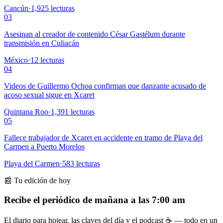
Cancún
·
1,925
lecturas
03
Asesinan al creador de contenido César Gastélum durante
transmisión en Culiacán
México
·
12
lecturas
04
Videos de Guillermo Ochoa confirman que danzante acusado de
acoso sexual sigue en Xcaret
Quintana Roo
·
1,391
lecturas
05
Fallece trabajador de Xcaret en accidente en tramo de Playa del
Carmen a Puerto Morelos
Playa del Carmen
·
583
lecturas
📰 Tu edición de hoy
Recibe el periódico de mañana a las 7:00 am
El diario para hojear, las claves del día y el podcast ☕ — todo en un