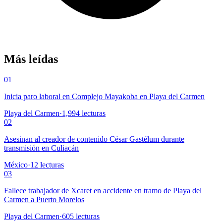
Más leídas
01
Inicia paro laboral en Complejo Mayakoba en Playa del Carmen
Playa del Carmen
·
1,994
lecturas
02
Asesinan al creador de contenido César Gastélum durante
transmisión en Culiacán
México
·
12
lecturas
03
Fallece trabajador de Xcaret en accidente en tramo de Playa del
Carmen a Puerto Morelos
Playa del Carmen
·
605
lecturas