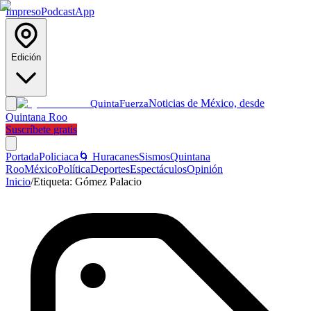
Impreso
Podcast
App
Edición
Noticias de México, desde
Quinta
Fuerza
Quintana Roo
Suscríbete gratis
Portada
Policiaca
🌀 Huracanes
Sismos
Quintana
Roo
México
Política
Deportes
Espectáculos
Opinión
Inicio
/
Etiqueta:
Gómez Palacio