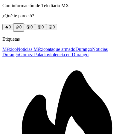
Con información de Telediario MX
¿Qué te pareció?
🔥
0
👍
0
😲
0
😢
0
😠
0
Etiquetas
México
Noticias México
ataque armado
Durango
Noticias
Durango
Gómez Palacio
violencia en Durango