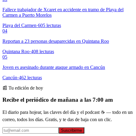
Fallece trabajador de Xcaret en accidente en tramo de Playa del
Carmen a Puerto Morelos
Playa del Carmen
·
605
lecturas
04
Reportan a 23 personas desaparecidas en Quintana Roo
Quintana Roo
·
408
lecturas
05
Joven es asesinado durante ataque armado en Cancún
Cancún
·
462
lecturas
📰 Tu edición de hoy
Recibe el periódico de mañana a las 7:00 am
El diario para hojear, las claves del día y el podcast ☕ — todo en un
correo, todos los días. Gratis, y te das de baja con un clic.
Suscribirme