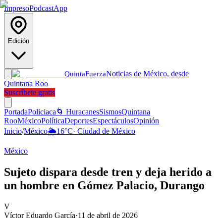
Impreso
Podcast
App
Edición
Noticias de México, desde
Quinta
Fuerza
Quintana Roo
Suscríbete gratis
Portada
Policiaca
🌀 Huracanes
Sismos
Quintana
Roo
México
Política
Deportes
Espectáculos
Opinión
Inicio
/
México
🌦️
16
°C
·
Ciudad de México
México
Sujeto dispara desde tren y deja herido a
un hombre en Gómez Palacio, Durango
V
Víctor Eduardo García
·
11 de abril de 2026