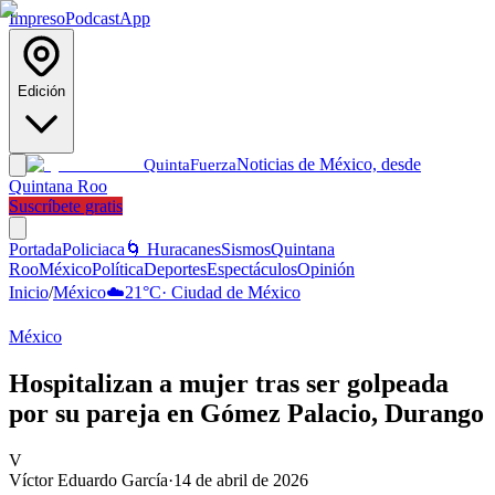
Impreso
Podcast
App
Edición
Noticias de México, desde
Quinta
Fuerza
Quintana Roo
Suscríbete gratis
Portada
Policiaca
🌀 Huracanes
Sismos
Quintana
Roo
México
Política
Deportes
Espectáculos
Opinión
Inicio
/
México
☁️
21
°C
·
Ciudad de México
México
Hospitalizan a mujer tras ser golpeada
por su pareja en Gómez Palacio, Durango
V
Víctor Eduardo García
·
14 de abril de 2026