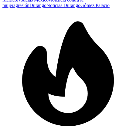
mujer
agresión
Durango
Noticias Durango
Gómez Palacio