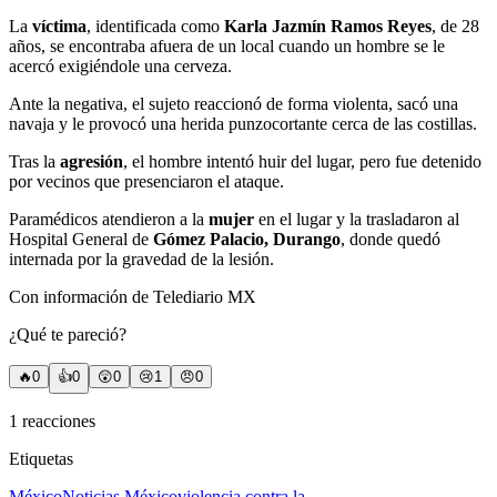
La
víctima
, identificada como
Karla Jazmín Ramos Reyes
, de 28
años, se encontraba afuera de un local cuando un hombre se le
acercó exigiéndole una cerveza.
Ante la negativa, el sujeto reaccionó de forma violenta, sacó una
navaja y le provocó una herida punzocortante cerca de las costillas.
Tras la
agresión
, el hombre intentó huir del lugar, pero fue detenido
por vecinos que presenciaron el ataque.
Paramédicos atendieron a la
mujer
en el lugar y la trasladaron al
Hospital General de
Gómez Palacio,
Durango
, donde quedó
internada por la gravedad de la lesión.
Con información de Telediario MX
¿Qué te pareció?
🔥
0
👍
0
😲
0
😢
1
😠
0
1
reacciones
Etiquetas
México
Noticias México
violencia contra la