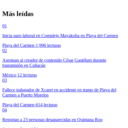
Más leídas
01
Inicia paro laboral en Complejo Mayakoba en Playa del Carmen
Playa del Carmen
·
1,996
lecturas
02
Asesinan al creador de contenido César Gastélum durante
transmisión en Culiacán
México
·
12
lecturas
03
Fallece trabajador de Xcaret en accidente en tramo de Playa del
Carmen a Puerto Morelos
Playa del Carmen
·
614
lecturas
04
Reportan a 23 personas desaparecidas en Quintana Roo