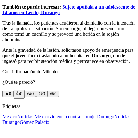
También te puede interesar:
Sujeto apuñala a un adolescente de
14 años en Lerdo, Durango
Tras la llamada, los parientes acudieron al domicilio con la intención
de tranquilizar la situación. Sin embargo, al llegar presenciaron
cómo tomó un cuchillo y se provocó una herida en la región
abdominal.
Ante la gravedad de la lesión, solicitaron apoyo de emergencia para
que el
joven
fuera trasladado a un hospital en
Durango
, donde
ingresó para recibir atención médica y permanece en observación.
Con información de Milenio
¿Qué te pareció?
🔥
0
👍
0
😲
0
😢
0
😠
0
Etiquetas
México
Noticias México
violencia contra la mujer
Durango
Noticias
Durango
Gómez Palacio