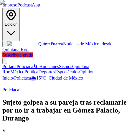
Impreso
Podcast
App
Edición
Noticias de México, desde
Quinta
Fuerza
Quintana Roo
Suscríbete gratis
Portada
Policiaca
🌀 Huracanes
Sismos
Quintana
Roo
México
Política
Deportes
Espectáculos
Opinión
Inicio
/
Policiaca
🌦️
15
°C
·
Ciudad de México
Policiaca
Sujeto golpea a su pareja tras reclamarle
por no ir a trabajar en Gómez Palacio,
Durango
V