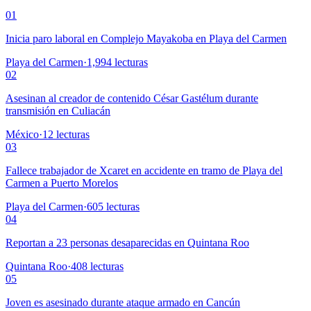
01
Inicia paro laboral en Complejo Mayakoba en Playa del Carmen
Playa del Carmen
·
1,994
lecturas
02
Asesinan al creador de contenido César Gastélum durante
transmisión en Culiacán
México
·
12
lecturas
03
Fallece trabajador de Xcaret en accidente en tramo de Playa del
Carmen a Puerto Morelos
Playa del Carmen
·
605
lecturas
04
Reportan a 23 personas desaparecidas en Quintana Roo
Quintana Roo
·
408
lecturas
05
Joven es asesinado durante ataque armado en Cancún