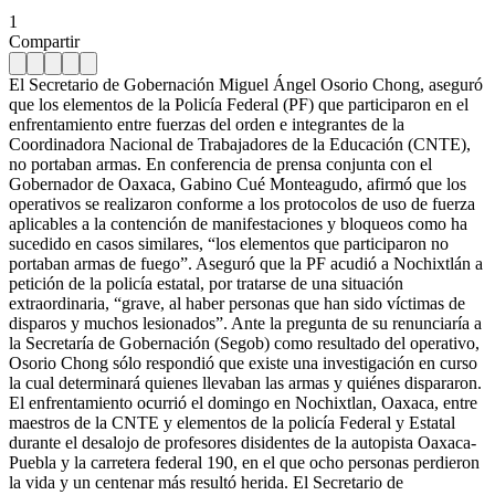
1
Compartir
El Secretario de Gobernación Miguel Ángel Osorio Chong, aseguró
que los elementos de la Policía Federal (PF) que participaron en el
enfrentamiento entre fuerzas del orden e integrantes de la
Coordinadora Nacional de Trabajadores de la Educación (CNTE),
no portaban armas. En conferencia de prensa conjunta con el
Gobernador de Oaxaca, Gabino Cué Monteagudo, afirmó que los
operativos se realizaron conforme a los protocolos de uso de fuerza
aplicables a la contención de manifestaciones y bloqueos como ha
sucedido en casos similares, “los elementos que participaron no
portaban armas de fuego”. Aseguró que la PF acudió a Nochixtlán a
petición de la policía estatal, por tratarse de una situación
extraordinaria, “grave, al haber personas que han sido víctimas de
disparos y muchos lesionados”. Ante la pregunta de su renunciaría a
la Secretaría de Gobernación (Segob) como resultado del operativo,
Osorio Chong sólo respondió que existe una investigación en curso
la cual determinará quienes llevaban las armas y quiénes dispararon.
El enfrentamiento ocurrió el domingo en Nochixtlan, Oaxaca, entre
maestros de la CNTE y elementos de la policía Federal y Estatal
durante el desalojo de profesores disidentes de la autopista Oaxaca-
Puebla y la carretera federal 190, en el que ocho personas perdieron
la vida y un centenar más resultó herida. El Secretario de