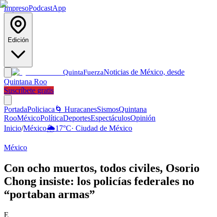
Impreso
Podcast
App
Edición
Noticias de México, desde
Quinta
Fuerza
Quintana Roo
Suscríbete gratis
Portada
Policiaca
🌀 Huracanes
Sismos
Quintana
Roo
México
Política
Deportes
Espectáculos
Opinión
Inicio
/
México
🌦️
17
°C
·
Ciudad de México
México
Con ocho muertos, todos civiles, Osorio
Chong insiste: los policías federales no
“portaban armas”
E