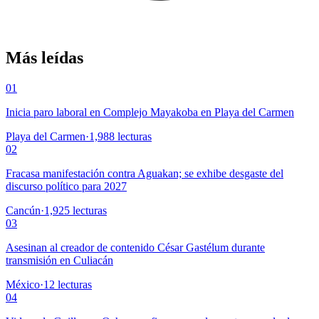
Más leídas
01
Inicia paro laboral en Complejo Mayakoba en Playa del Carmen
Playa del Carmen
·
1,988
lecturas
02
Fracasa manifestación contra Aguakan; se exhibe desgaste del
discurso político para 2027
Cancún
·
1,925
lecturas
03
Asesinan al creador de contenido César Gastélum durante
transmisión en Culiacán
México
·
12
lecturas
04