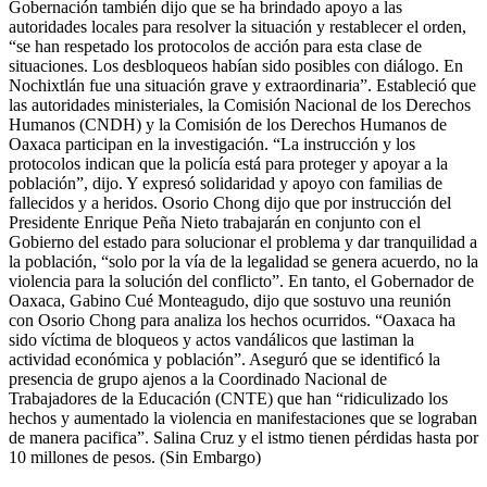
Gobernación también dijo que se ha brindado apoyo a las
autoridades locales para resolver la situación y restablecer el orden,
“se han respetado los protocolos de acción para esta clase de
situaciones. Los desbloqueos habían sido posibles con diálogo. En
Nochixtlán fue una situación grave y extraordinaria”. Estableció que
las autoridades ministeriales, la Comisión Nacional de los Derechos
Humanos (CNDH) y la Comisión de los Derechos Humanos de
Oaxaca participan en la investigación. “La instrucción y los
protocolos indican que la policía está para proteger y apoyar a la
población”, dijo. Y expresó solidaridad y apoyo con familias de
fallecidos y a heridos. Osorio Chong dijo que por instrucción del
Presidente Enrique Peña Nieto trabajarán en conjunto con el
Gobierno del estado para solucionar el problema y dar tranquilidad a
la población, “solo por la vía de la legalidad se genera acuerdo, no la
violencia para la solución del conflicto”. En tanto, el Gobernador de
Oaxaca, Gabino Cué Monteagudo, dijo que sostuvo una reunión
con Osorio Chong para analiza los hechos ocurridos. “Oaxaca ha
sido víctima de bloqueos y actos vandálicos que lastiman la
actividad económica y población”. Aseguró que se identificó la
presencia de grupo ajenos a la Coordinado Nacional de
Trabajadores de la Educación (CNTE) que han “ridiculizado los
hechos y aumentado la violencia en manifestaciones que se lograban
de manera pacifica”. Salina Cruz y el istmo tienen pérdidas hasta por
10 millones de pesos. (Sin Embargo)