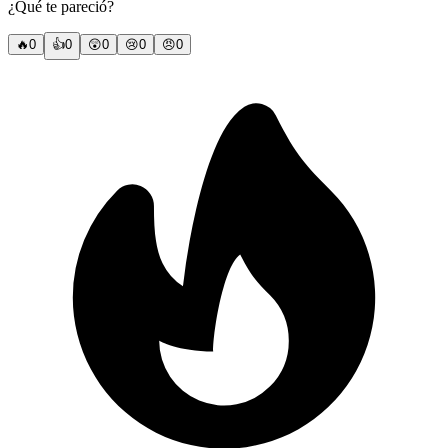
¿Qué te pareció?
🔥
0
👍
0
😲
0
😢
0
😠
0