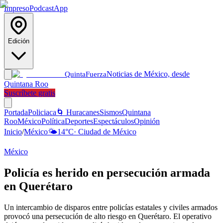
Impreso
Podcast
App
Edición
Noticias de México, desde
Quinta
Fuerza
Quintana Roo
Suscríbete gratis
Portada
Policiaca
🌀 Huracanes
Sismos
Quintana
Roo
México
Política
Deportes
Espectáculos
Opinión
Inicio
/
México
🌤️
14
°C
·
Ciudad de México
México
Policía es herido en persecución armada
en Querétaro
Un intercambio de disparos entre policías estatales y civiles armados
provocó una persecución de alto riesgo en Querétaro. El operativo