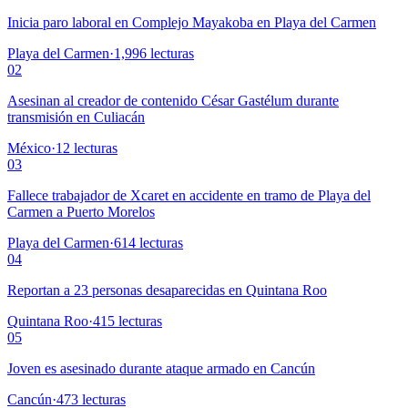
Inicia paro laboral en Complejo Mayakoba en Playa del Carmen
Playa del Carmen
·
1,996
lecturas
02
Asesinan al creador de contenido César Gastélum durante
transmisión en Culiacán
México
·
12
lecturas
03
Fallece trabajador de Xcaret en accidente en tramo de Playa del
Carmen a Puerto Morelos
Playa del Carmen
·
614
lecturas
04
Reportan a 23 personas desaparecidas en Quintana Roo
Quintana Roo
·
415
lecturas
05
Joven es asesinado durante ataque armado en Cancún
Cancún
·
473
lecturas