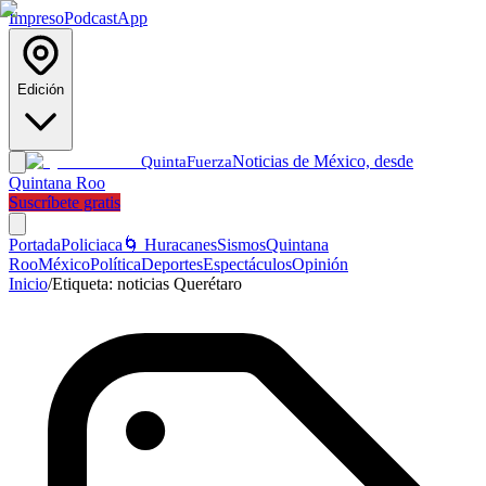
Impreso
Podcast
App
Edición
Noticias de México, desde
Quinta
Fuerza
Quintana Roo
Suscríbete gratis
Portada
Policiaca
🌀 Huracanes
Sismos
Quintana
Roo
México
Política
Deportes
Espectáculos
Opinión
Inicio
/
Etiqueta:
noticias Querétaro