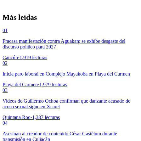
Más leídas
01
Fracasa manifestación contra Aguakan; se exhibe desgaste del
discurso político para 2027
Cancún
·
1,919
lecturas
02
Inicia paro laboral en Complejo Mayakoba en Playa del Carmen
Playa del Carmen
·
1,979
lecturas
03
Videos de Guillermo Ochoa confirman que danzante acusado de
acoso sexual sigue en Xcaret
Quintana Roo
·
1,387
lecturas
04
Asesinan al creador de contenido César Gastélum durante
transmisión en Culiacán