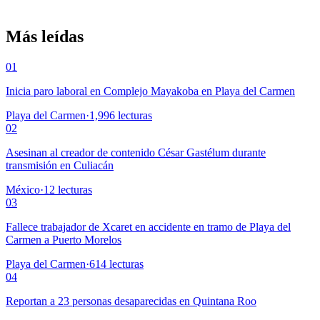
Más leídas
01
Inicia paro laboral en Complejo Mayakoba en Playa del Carmen
Playa del Carmen
·
1,996
lecturas
02
Asesinan al creador de contenido César Gastélum durante
transmisión en Culiacán
México
·
12
lecturas
03
Fallece trabajador de Xcaret en accidente en tramo de Playa del
Carmen a Puerto Morelos
Playa del Carmen
·
614
lecturas
04
Reportan a 23 personas desaparecidas en Quintana Roo