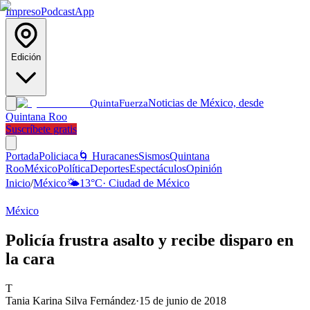
Impreso
Podcast
App
Edición
Noticias de México, desde
Quinta
Fuerza
Quintana Roo
Suscríbete gratis
Portada
Policiaca
🌀 Huracanes
Sismos
Quintana
Roo
México
Política
Deportes
Espectáculos
Opinión
Inicio
/
México
🌤️
13
°C
·
Ciudad de México
México
Policía frustra asalto y recibe disparo en
la cara
T
Tania Karina Silva Fernández
·
15 de junio de 2018