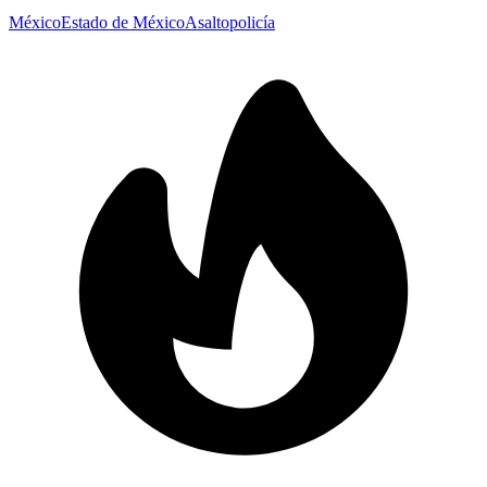
México
Estado de México
Asalto
policía