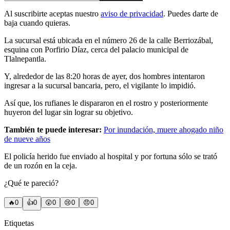
Al suscribirte aceptas nuestro
aviso de privacidad
. Puedes darte de
baja cuando quieras.
La sucursal está ubicada en el número 26 de la calle Berriozábal,
esquina con Porfirio Díaz, cerca del palacio municipal de
Tlalnepantla.
Y, alrededor de las 8:20 horas de ayer, dos hombres intentaron
ingresar a la sucursal bancaria, pero, el vigilante lo impidió.
Así que, los rufianes le dispararon en el rostro y posteriormente
huyeron del lugar sin lograr su objetivo.
También te puede interesar:
Por inundación, muere ahogado niño
de nueve años
El policía herido fue enviado al hospital y por fortuna sólo se trató
de un rozón en la ceja.
¿Qué te pareció?
🔥
0
👍
0
😲
0
😢
0
😠
0
Etiquetas