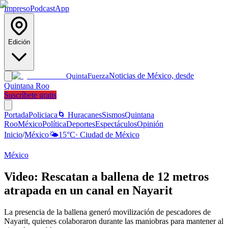
Impreso
Podcast
App
Edición
Noticias de México, desde
Quinta
Fuerza
Quintana Roo
Suscríbete gratis
Portada
Policiaca
🌀 Huracanes
Sismos
Quintana
Roo
México
Política
Deportes
Espectáculos
Opinión
Inicio
/
México
🌤️
15
°C
·
Ciudad de México
México
Video: Rescatan a ballena de 12 metros
atrapada en un canal en Nayarit
La presencia de la ballena generó movilización de pescadores de
Nayarit, quienes colaboraron durante las maniobras para mantener al