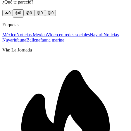
¿Qué te pareció?
🔥
0
👍
0
😲
0
😢
0
😠
0
Etiquetas
México
Noticias México
Video en redes sociales
Nayarit
Noticias
Nayarit
fauna
Ballena
fauna marina
Vía:
La Jornada