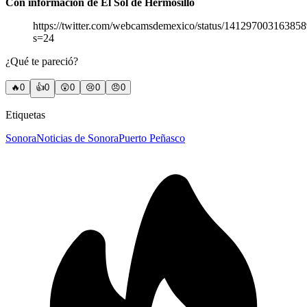
Con información de El Sol de Hermosillo
https://twitter.com/webcamsdemexico/status/14129700316385
s=24
¿Qué te pareció?
🔥
0
👍
0
😲
0
😢
0
😠
0
Etiquetas
Sonora
Noticias de Sonora
Puerto Peñasco