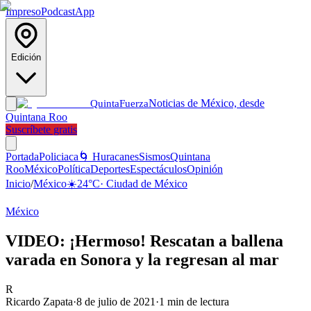
Impreso
Podcast
App
Edición
Noticias de México, desde
Quinta
Fuerza
Quintana Roo
Suscríbete gratis
Portada
Policiaca
🌀 Huracanes
Sismos
Quintana
Roo
México
Política
Deportes
Espectáculos
Opinión
Inicio
/
México
☀️
24
°C
·
Ciudad de México
México
VIDEO: ¡Hermoso! Rescatan a ballena
varada en Sonora y la regresan al mar
R
Ricardo Zapata
·
8 de julio de 2021
·
1
min de lectura