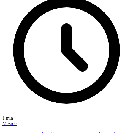
1
min
México