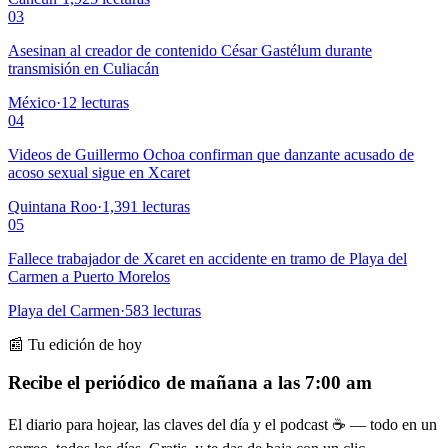
03
Asesinan al creador de contenido César Gastélum durante
transmisión en Culiacán
México
·
12
lecturas
04
Videos de Guillermo Ochoa confirman que danzante acusado de
acoso sexual sigue en Xcaret
Quintana Roo
·
1,391
lecturas
05
Fallece trabajador de Xcaret en accidente en tramo de Playa del
Carmen a Puerto Morelos
Playa del Carmen
·
583
lecturas
📰 Tu edición de hoy
Recibe el periódico de mañana a las 7:00 am
El diario para hojear, las claves del día y el podcast ☕ — todo en un