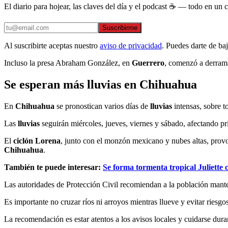
El diario para hojear, las claves del día y el podcast ☕ — todo en un co
Suscribirme
Al suscribirte aceptas nuestro
aviso de privacidad
. Puedes darte de ba
Incluso la presa Abraham González, en
Guerrero
, comenzó a derrama
Se esperan más lluvias en Chihuahua
En
Chihuahua
se pronostican varios días de
lluvias
intensas, sobre t
Las
lluvias
seguirán miércoles, jueves, viernes y sábado, afectando p
El
ciclón Lorena
, junto con el monzón mexicano y nubes altas, prov
Chihuahua
.
También te puede interesar:
Se forma tormenta tropical Juliette
Las autoridades de Protección Civil recomiendan a la población mant
Es importante no cruzar ríos ni arroyos mientras llueve y evitar riesgo
La recomendación es estar atentos a los avisos locales y cuidarse dur