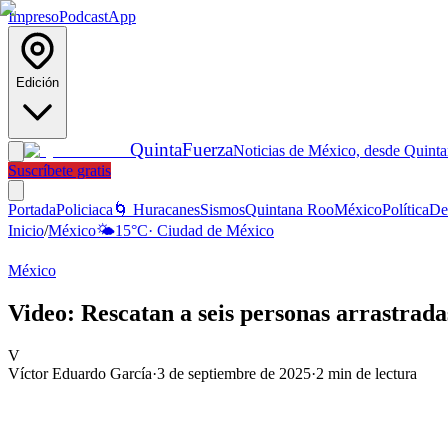
Impreso
Podcast
App
Edición
Quinta
Fuerza
Noticias de México, desde Quint
Suscríbete gratis
Portada
Policiaca
🌀 Huracanes
Sismos
Quintana Roo
México
Política
De
Inicio
/
México
🌤️
15
°C
·
Ciudad de México
México
Video: Rescatan a seis personas arrastrad
V
Víctor Eduardo García
·
3 de septiembre de 2025
·
2
min de lectura