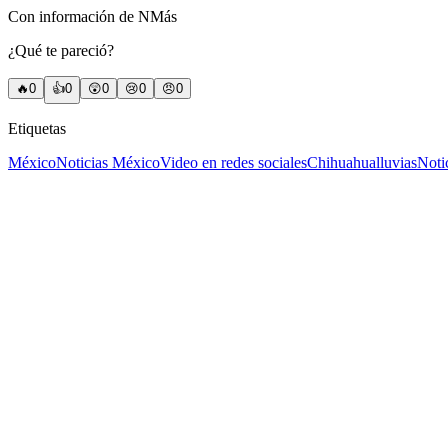
Con información de NMás
¿Qué te pareció?
🔥
0
👍
0
😲
0
😢
0
😠
0
Etiquetas
México
Noticias México
Video en redes sociales
Chihuahua
lluvias
Noti