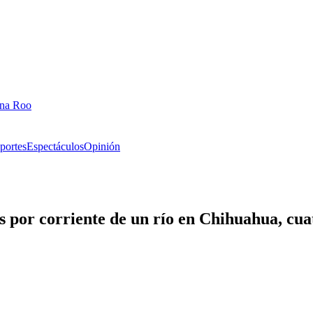
ana Roo
portes
Espectáculos
Opinión
as por corriente de un río en Chihuahua, cu