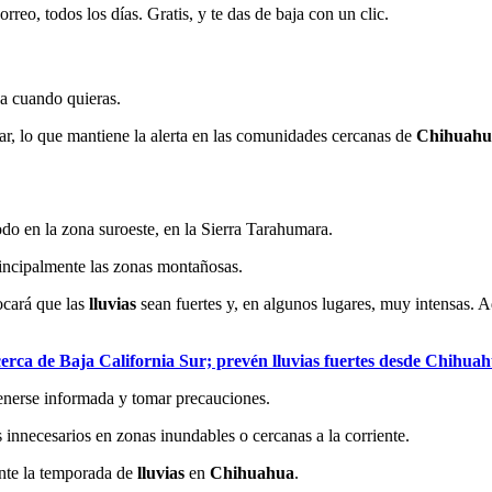
rreo, todos los días. Gratis, y te das de baja con un clic.
ja cuando quieras.
r, lo que mantiene la alerta en las comunidades cercanas de
Chihuahu
odo en la zona suroeste, en la Sierra Tarahumara.
rincipalmente las zonas montañosas.
ocará que las
lluvias
sean fuertes y, en algunos lugares, muy intensas. 
 cerca de Baja California Sur; prevén lluvias fuertes desde Chihua
enerse informada y tomar precauciones.
s innecesarios en zonas inundables o cercanas a la corriente.
ante la temporada de
lluvias
en
Chihuahua
.