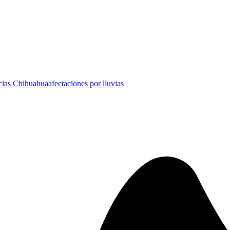
cias Chihuahua
afectaciones por lluvias