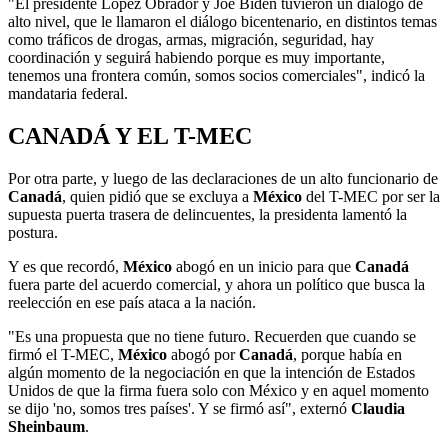
"El presidente López Obrador y Joe Biden tuvieron un diálogo de
alto nivel, que le llamaron el diálogo bicentenario, en distintos temas
como tráficos de drogas, armas, migración, seguridad, hay
coordinación y seguirá habiendo porque es muy importante,
tenemos una frontera común, somos socios comerciales", indicó la
mandataria federal.
CANADÁ Y EL T-MEC
Por otra parte, y luego de las declaraciones de un alto funcionario de
Canadá
, quien pidió que se excluya a
México
del T-MEC por ser la
supuesta puerta trasera de delincuentes, la presidenta lamentó la
postura.
Y es que recordó,
México
abogó en un inicio para que
Canadá
fuera parte del acuerdo comercial, y ahora un político que busca la
reelección en ese país ataca a la nación.
"Es una propuesta que no tiene futuro. Recuerden que cuando se
firmó el T-MEC,
México
abogó por
Canadá
, porque había en
algún momento de la negociación en que la intención de Estados
Unidos de que la firma fuera solo con México y en aquel momento
se dijo 'no, somos tres países'. Y se firmó así", externó
Claudia
Sheinbaum
.