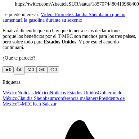
https://twitter.com/AissateleSUR/status/1857074480410968400
Te puede interesar:
Video: Promete Claudia Sheinbaum que no
aumentará la gasolina durante su sexenio
Finalizó diciendo que no hay que temer a estas declaraciones,
porque los beneficios por el T-MEC son muchos para los tres países,
pero sobre todo para
Estados Unidos
. Y por eso el acuerdo
continuará.
¿Qué te pareció?
🔥
0
👍
0
😲
0
😢
0
😠
0
Etiquetas
México
Noticias México
Noticias Estados Unidos
Gobierno de
México
Claudia Sheinbaum
conferencia mañanera
Presidenta de
México
T-MEC
Ken Salazar