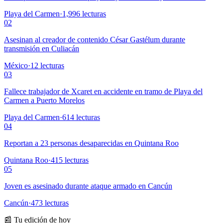
Playa del Carmen
·
1,996
lecturas
02
Asesinan al creador de contenido César Gastélum durante
transmisión en Culiacán
México
·
12
lecturas
03
Fallece trabajador de Xcaret en accidente en tramo de Playa del
Carmen a Puerto Morelos
Playa del Carmen
·
614
lecturas
04
Reportan a 23 personas desaparecidas en Quintana Roo
Quintana Roo
·
415
lecturas
05
Joven es asesinado durante ataque armado en Cancún
Cancún
·
473
lecturas
📰 Tu edición de hoy