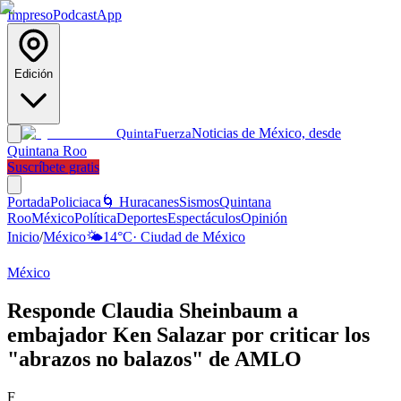
Impreso
Podcast
App
Edición
Noticias de México, desde
Quinta
Fuerza
Quintana Roo
Suscríbete gratis
Portada
Policiaca
🌀 Huracanes
Sismos
Quintana
Roo
México
Política
Deportes
Espectáculos
Opinión
Inicio
/
México
🌤️
14
°C
·
Ciudad de México
México
Responde Claudia Sheinbaum a
embajador Ken Salazar por criticar los
"abrazos no balazos" de AMLO
F