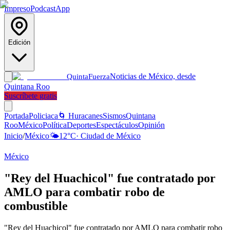
Impreso
Podcast
App
Edición
Noticias de México, desde
Quinta
Fuerza
Quintana Roo
Suscríbete gratis
Portada
Policiaca
🌀 Huracanes
Sismos
Quintana
Roo
México
Política
Deportes
Espectáculos
Opinión
Inicio
/
México
🌤️
12
°C
·
Ciudad de México
México
"Rey del Huachicol" fue contratado por
AMLO para combatir robo de
combustible
"Rey del Huachicol" fue contratado por AMLO para combatir robo