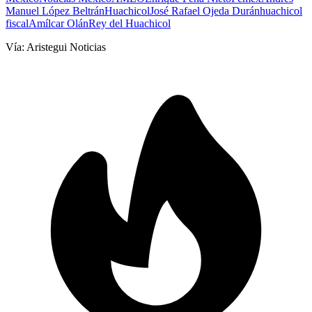
Manuel López Beltrán
Huachicol
José Rafael Ojeda Durán
huachicol
fiscal
Amílcar Olán
Rey del Huachicol
Vía:
Aristegui Noticias