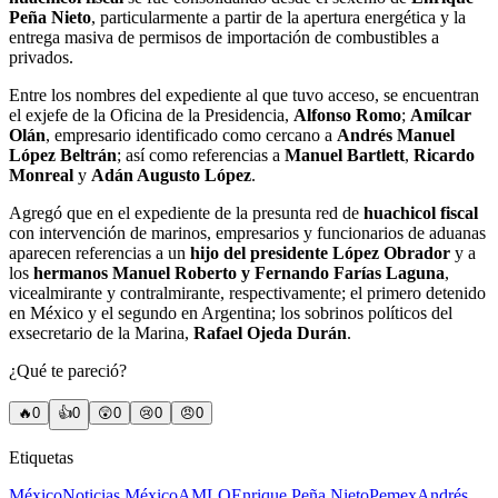
Peña Nieto
, particularmente a partir de la apertura energética y la
entrega masiva de permisos de importación de combustibles a
privados.
Entre los nombres del expediente al que tuvo acceso, se encuentran
el exjefe de la Oficina de la Presidencia,
Alfonso Romo
;
Amílcar
Olán
, empresario identificado como cercano a
Andrés Manuel
López Beltrán
; así como referencias a
Manuel Bartlett
,
Ricardo
Monreal
y
Adán Augusto López
.
Agregó que en el expediente de la presunta red de
huachicol fiscal
con intervención de marinos, empresarios y funcionarios de aduanas
aparecen referencias a un
hijo del presidente López Obrador
y a
los
hermanos Manuel Roberto y Fernando Farías Laguna
,
vicealmirante y contralmirante, respectivamente; el primero detenido
en México y el segundo en Argentina; los sobrinos políticos del
exsecretario de la Marina,
Rafael Ojeda Durán
.
¿Qué te pareció?
🔥
0
👍
0
😲
0
😢
0
😠
0
Etiquetas
México
Noticias México
AMLO
Enrique Peña Nieto
Pemex
Andrés