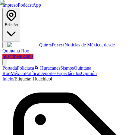
Impreso
Podcast
App
Edición
Noticias de México, desde
Quinta
Fuerza
Quintana Roo
Suscríbete gratis
Portada
Policiaca
🌀 Huracanes
Sismos
Quintana
Roo
México
Política
Deportes
Espectáculos
Opinión
Inicio
/
Etiqueta:
Huachicol