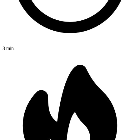
3
min