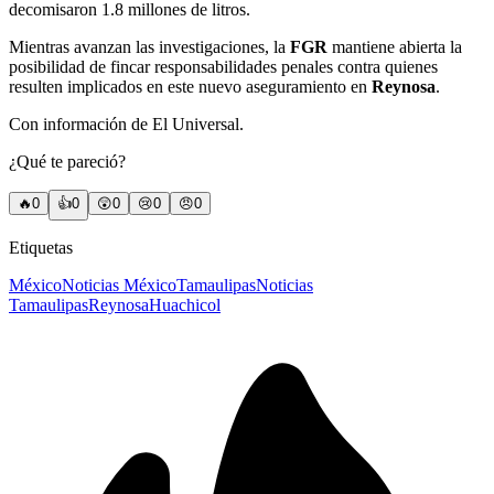
decomisaron 1.8 millones de litros.
Mientras avanzan las investigaciones, la
FGR
mantiene abierta la
posibilidad de fincar responsabilidades penales contra quienes
resulten implicados en este nuevo aseguramiento en
Reynosa
.
Con información de El Universal.
¿Qué te pareció?
🔥
0
👍
0
😲
0
😢
0
😠
0
Etiquetas
México
Noticias México
Tamaulipas
Noticias
Tamaulipas
Reynosa
Huachicol