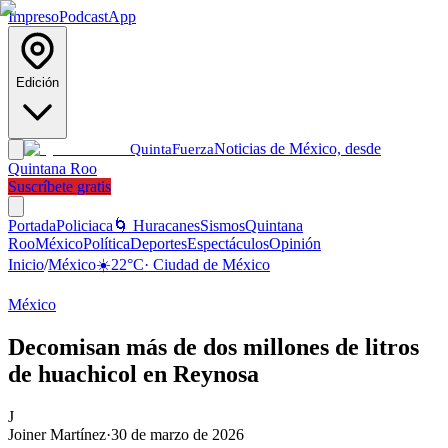
Impreso
Podcast
App
Edición
Noticias de México, desde
Quinta
Fuerza
Quintana Roo
Suscríbete gratis
Portada
Policiaca
🌀 Huracanes
Sismos
Quintana
Roo
México
Política
Deportes
Espectáculos
Opinión
Inicio
/
México
☀️
22
°C
·
Ciudad de México
México
Decomisan más de dos millones de litros
de huachicol en Reynosa
J
Joiner Martínez
·
30 de marzo de 2026