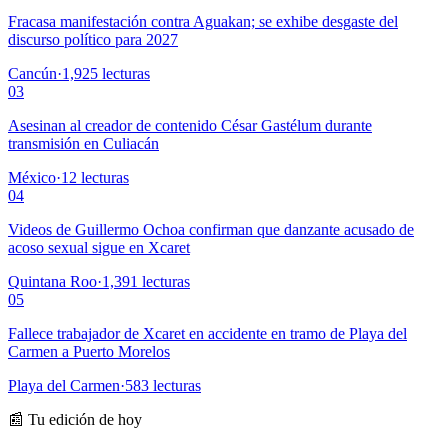
Fracasa manifestación contra Aguakan; se exhibe desgaste del
discurso político para 2027
Cancún
·
1,925
lecturas
03
Asesinan al creador de contenido César Gastélum durante
transmisión en Culiacán
México
·
12
lecturas
04
Videos de Guillermo Ochoa confirman que danzante acusado de
acoso sexual sigue en Xcaret
Quintana Roo
·
1,391
lecturas
05
Fallece trabajador de Xcaret en accidente en tramo de Playa del
Carmen a Puerto Morelos
Playa del Carmen
·
583
lecturas
📰 Tu edición de hoy