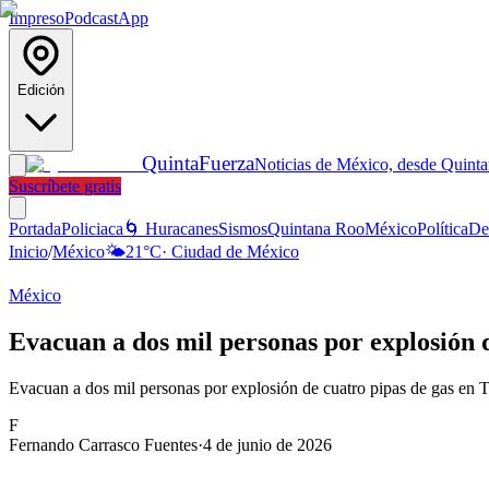
Impreso
Podcast
App
Edición
Quinta
Fuerza
Noticias de México, desde Quint
Suscríbete gratis
Portada
Policiaca
🌀 Huracanes
Sismos
Quintana Roo
México
Política
De
Inicio
/
México
🌤️
21
°C
·
Ciudad de México
México
Evacuan a dos mil personas por explosión 
Evacuan a dos mil personas por explosión de cuatro pipas de gas en 
F
Fernando Carrasco Fuentes
·
4 de junio de 2026