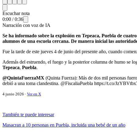
Escuchar nota
0:00
/
0:36
Narración con voz de IA
Se ha informado sobre la explosión en Tepeaca, Puebla de cuatro
alumnos de una escuela cercana. De manera inicial las autoridade
Fue la tarde de este jueves 4 de junio del presente año, cuando comen
Además del estruendo, el fuego y la posterior columna de humo se lo
Tepeaca
,
Puebla
.
@QuintaFuerzaMX
(Quinta Fuerza): Más de dos mil personas fueron
debió a una toma clandestina. @FiscaliaPuebla https://t.co/JzYBVtbx
4 junio 2026 ·
Ver en X
También te puede interesar
Masacran a 10 personas en Puebla, incluida una bebé de un año