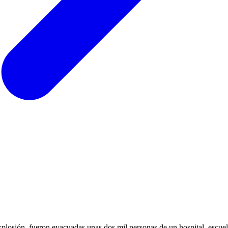
xplosión, fueron evacuadas unas dos mil personas de un hospital, escuela