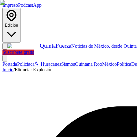
Impreso
Podcast
App
Edición
Quinta
Fuerza
Noticias de México, desde Quint
Suscríbete gratis
Portada
Policiaca
🌀 Huracanes
Sismos
Quintana Roo
México
Política
De
Inicio
/
Etiqueta:
Explosión