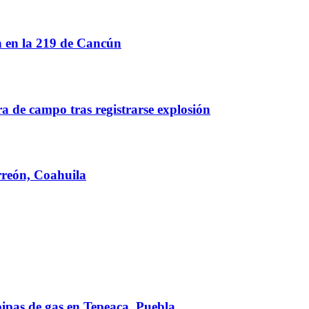
n en la 219 de Cancún
a de campo tras registrarse explosión
orreón, Coahuila
pipas de gas en Tepeaca, Puebla