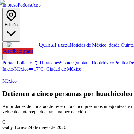
Impreso
Podcast
App
Edición
Quinta
Fuerza
Noticias de México, desde Quint
Suscríbete gratis
Portada
Policiaca
🌀 Huracanes
Sismos
Quintana Roo
México
Política
De
Inicio
/
México
☁️
17
°C
·
Ciudad de México
México
Detienen a cinco personas por huachicoleo
Autoridades de Hidalgo detuvieron a cinco presuntos integrantes de un
vehículos interceptados tras una persecución.
G
Gaby Torres
·
24 de mayo de 2026