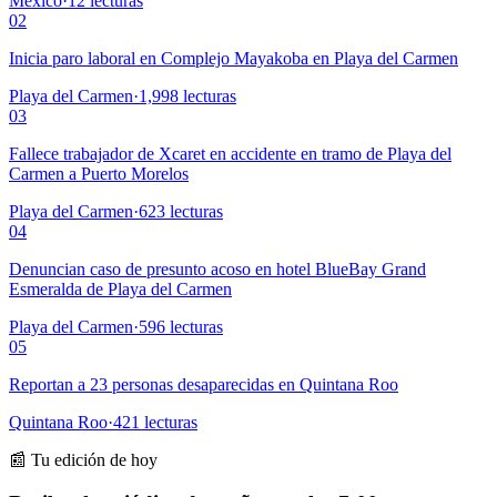
México
·
12
lecturas
02
Inicia paro laboral en Complejo Mayakoba en Playa del Carmen
Playa del Carmen
·
1,998
lecturas
03
Fallece trabajador de Xcaret en accidente en tramo de Playa del
Carmen a Puerto Morelos
Playa del Carmen
·
623
lecturas
04
Denuncian caso de presunto acoso en hotel BlueBay Grand
Esmeralda de Playa del Carmen
Playa del Carmen
·
596
lecturas
05
Reportan a 23 personas desaparecidas en Quintana Roo
Quintana Roo
·
421
lecturas
📰 Tu edición de hoy