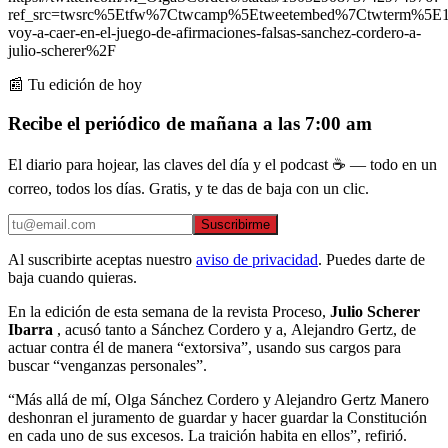
ref_src=twsrc%5Etfw%7Ctwcamp%5Etweetembed%7Ctwterm%5E1
voy-a-caer-en-el-juego-de-afirmaciones-falsas-sanchez-cordero-a-
julio-scherer%2F
📰 Tu edición de hoy
Recibe el periódico de mañana a las 7:00 am
El diario para hojear, las claves del día y el podcast ☕ — todo en un
correo, todos los días. Gratis, y te das de baja con un clic.
Suscribirme
Al suscribirte aceptas nuestro
aviso de privacidad
. Puedes darte de
baja cuando quieras.
En la edición de esta semana de la revista Proceso,
Julio Scherer
Ibarra
, acusó tanto a Sánchez Cordero y a, Alejandro Gertz, de
actuar contra él de manera “extorsiva”, usando sus cargos para
buscar “venganzas personales”.
“Más allá de mí, Olga Sánchez Cordero y Alejandro Gertz Manero
deshonran el juramento de guardar y hacer guardar la Constitución
en cada uno de sus excesos. La traición habita en ellos”, refirió.