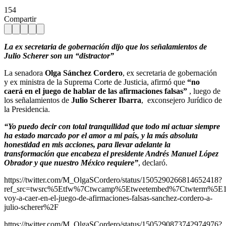
154
Compartir
La ex secretaria de gobernación dijo que los señalamientos de
Julio Scherer son un “distractor”
La senadora
Olga Sánchez Cordero
, ex secretaria de gobernación
y ex ministra de la Suprema Corte de Justicia, afirmó que
“no
caerá en el juego de hablar de las afirmaciones falsas”
, luego de
los señalamientos de
Julio Scherer Ibarra
, exconsejero Jurídico de
la Presidencia.
“Yo puedo decir con total tranquilidad que todo mi actuar siempre
ha estado marcado por el amor a mi país, y la más absoluta
honestidad en mis acciones, para llevar adelante la
transformación que encabeza el presidente Andrés Manuel López
Obrador y que nuestro México requiere”
, declaró.
https://twitter.com/M_OlgaSCordero/status/1505290266814652418?
ref_src=twsrc%5Etfw%7Ctwcamp%5Etweetembed%7Ctwterm%5E1
voy-a-caer-en-el-juego-de-afirmaciones-falsas-sanchez-cordero-a-
julio-scherer%2F
https://twitter.com/M_OlgaSCordero/status/1505290873742974976?