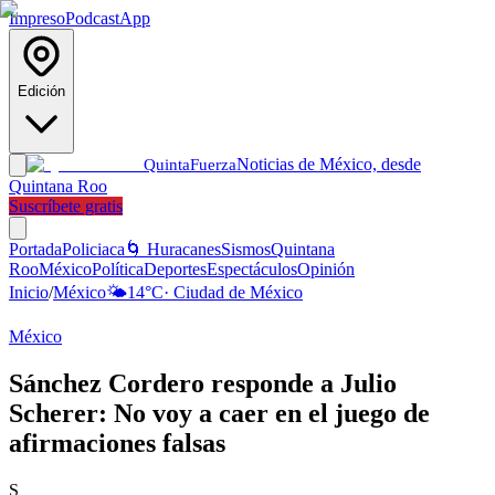
Impreso
Podcast
App
Edición
Noticias de México, desde
Quinta
Fuerza
Quintana Roo
Suscríbete gratis
Portada
Policiaca
🌀 Huracanes
Sismos
Quintana
Roo
México
Política
Deportes
Espectáculos
Opinión
Inicio
/
México
🌤️
14
°C
·
Ciudad de México
México
Sánchez Cordero responde a Julio
Scherer: No voy a caer en el juego de
afirmaciones falsas
S