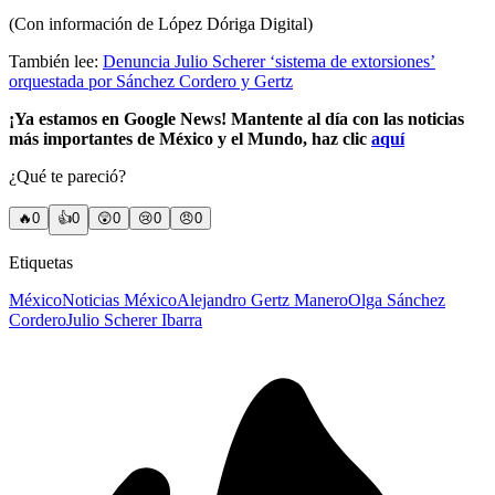
(Con información de López Dóriga Digital)
También lee:
Denuncia Julio Scherer ‘sistema de extorsiones’
orquestada por Sánchez Cordero y Gertz
¡Ya estamos en Google News! Mantente al día con las noticias
más importantes de México y el Mundo, haz clic
aquí
¿Qué te pareció?
🔥
0
👍
0
😲
0
😢
0
😠
0
Etiquetas
México
Noticias México
Alejandro Gertz Manero
Olga Sánchez
Cordero
Julio Scherer Ibarra