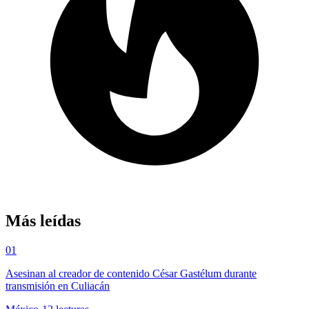
Más leídas
01
Asesinan al creador de contenido César Gastélum durante
transmisión en Culiacán