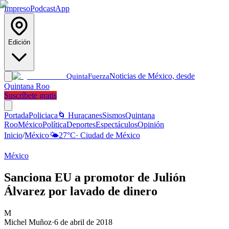
Impreso
Podcast
App
Edición
Noticias de México, desde
Quinta
Fuerza
Quintana Roo
Suscríbete gratis
Portada
Policiaca
🌀 Huracanes
Sismos
Quintana
Roo
México
Política
Deportes
Espectáculos
Opinión
Inicio
/
México
🌤️
27
°C
·
Ciudad de México
México
Sanciona EU a promotor de Julión
Álvarez por lavado de dinero
M
Michel Muñoz
·
6 de abril de 2018