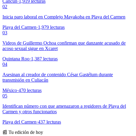
Cancún
·
1,919
lecturas
02
Inicia paro laboral en Complejo Mayakoba en Playa del Carmen
Playa del Carmen
·
1,979
lecturas
03
Videos de Guillermo Ochoa confirman que danzante acusado de
acoso sexual sigue en Xcaret
Quintana Roo
·
1,387
lecturas
04
Asesinan al creador de contenido César Gastélum durante
transmisión en Culiacán
México
·
470
lecturas
05
Identifican número con que amenazaron a regidores de Playa del
Carmen y otros funcionarios
Playa del Carmen
·
437
lecturas
📰 Tu edición de hoy