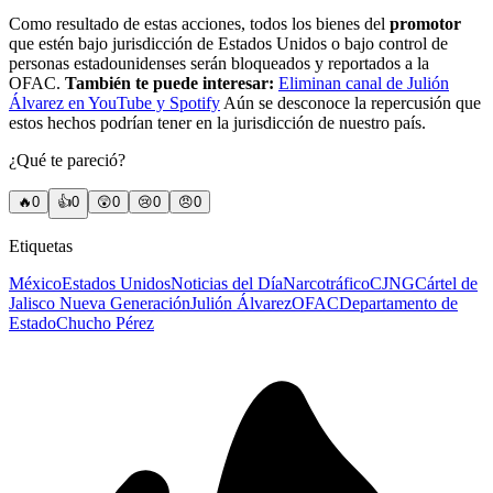
Como resultado de estas acciones, todos los bienes del
promotor
que estén bajo jurisdicción de Estados Unidos o bajo control de
personas estadounidenses serán bloqueados y reportados a la
OFAC.
También te puede interesar:
Eliminan canal de Julión
Álvarez en YouTube y Spotify
Aún se desconoce la repercusión que
estos hechos podrían tener en la jurisdicción de nuestro país.
¿Qué te pareció?
🔥
0
👍
0
😲
0
😢
0
😠
0
Etiquetas
México
Estados Unidos
Noticias del Día
Narcotráfico
CJNG
Cártel de
Jalisco Nueva Generación
Julión Álvarez
OFAC
Departamento de
Estado
Chucho Pérez