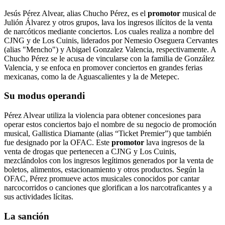
Jesús Pérez Alvear, alias Chucho Pérez, es el
promotor
musical de
Julión Álvarez y otros grupos, lava los ingresos ilícitos de la venta
de narcóticos mediante conciertos. Los cuales realiza a nombre del
CJNG y de Los Cuinis, liderados por Nemesio Oseguera Cervantes
(alias "Mencho") y Abigael Gonzalez Valencia, respectivamente. A
Chucho Pérez se le acusa de vincularse con la familia de González
Valencia, y se enfoca en promover conciertos en grandes ferias
mexicanas, como la de Aguascalientes y la de Metepec.
Su modus operandi
Pérez Alvear utiliza la violencia para obtener concesiones para
operar estos conciertos bajo el nombre de su negocio de promoción
musical, Gallistica Diamante (alias “Ticket Premier”) que también
fue designado por la OFAC. Este
promotor
lava ingresos de la
venta de drogas que pertenecen a CJNG y Los Cuinis,
mezclándolos con los ingresos legítimos generados por la venta de
boletos, alimentos, estacionamiento y otros productos. Según la
OFAC, Pérez promueve actos musicales conocidos por cantar
narcocorridos o canciones que glorifican a los narcotraficantes y a
sus actividades lícitas.
La sanción