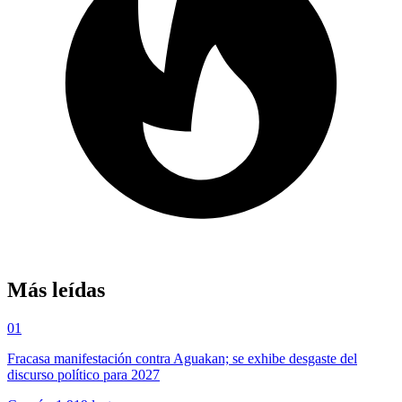
Más leídas
01
Fracasa manifestación contra Aguakan; se exhibe desgaste del
discurso político para 2027