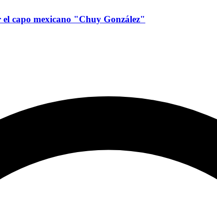
or el capo mexicano "Chuy González"