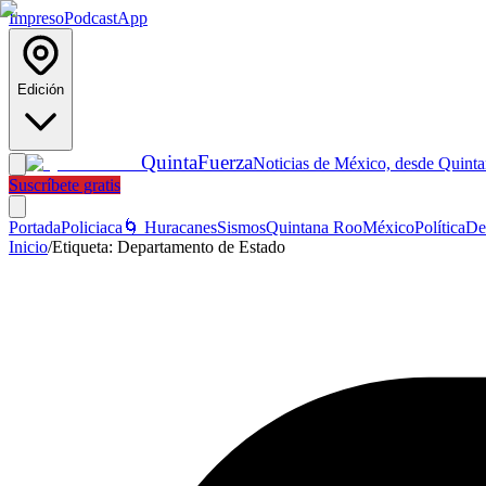
Impreso
Podcast
App
Edición
Quinta
Fuerza
Noticias de México, desde Quint
Suscríbete gratis
Portada
Policiaca
🌀 Huracanes
Sismos
Quintana Roo
México
Política
De
Inicio
/
Etiqueta:
Departamento de Estado