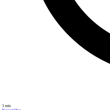
3
min