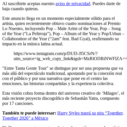
Al suscribirte aceptas nuestro
aviso de privacidad
. Puedes darte de
baja cuando quieras.
Este anuncio llega en un momento especialmente sólido para el
artista, quien recientemente obtuvo cuatro nominaciones al Premio
Lo Nuestro, incluyendo Pop – Male Artist of the Year, Pop – Song
of the Year (“La Pelirroja”), Pop – Album of the Year y Pop/Urban –
Collaboration of the Year (“2am” feat. Bad Gyal), reafirmando su
impacto en la música latina actual.
https://www.instagram.com/p/DUD-Jl5CSrN/?
utm_source=ig_web_copy_link&igsh=MzRlODBiNWFlZA=
"Entre Tanta Gente Tour" se distingue por ser una propuesta que va
más allá del espectáculo tradicional, apostando por la conexión real
con el público y por una narrativa que pone en el centro las
emociones, las historias compartidas y la experiencia colectiva.
Esta visión cobra forma dentro del universo creativo de ‘Milagro’, el
más reciente proyecto discográfico de Sebastián Yatra, compuesto
por 17 canciones.
También te puede interesar:
Harry Styles traerá su gira “Together,
Together 2026” a México