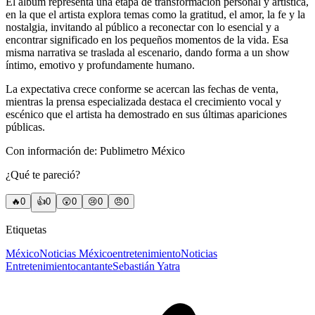
El álbum representa una etapa de transformación personal y artística,
en la que el artista explora temas como la gratitud, el amor, la fe y la
nostalgia, invitando al público a reconectar con lo esencial y a
encontrar significado en los pequeños momentos de la vida. Esa
misma narrativa se traslada al escenario, dando forma a un show
íntimo, emotivo y profundamente humano.
La expectativa crece conforme se acercan las fechas de venta,
mientras la prensa especializada destaca el crecimiento vocal y
escénico que el artista ha demostrado en sus últimas apariciones
públicas.
Con información de: Publimetro México
¿Qué te pareció?
🔥
0
👍
0
😲
0
😢
0
😠
0
Etiquetas
México
Noticias México
entretenimiento
Noticias
Entretenimiento
cantante
Sebastián Yatra