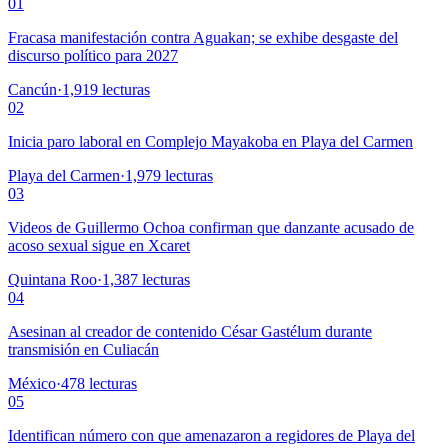
01
Fracasa manifestación contra Aguakan; se exhibe desgaste del
discurso político para 2027
Cancún
·
1,919
lecturas
02
Inicia paro laboral en Complejo Mayakoba en Playa del Carmen
Playa del Carmen
·
1,979
lecturas
03
Videos de Guillermo Ochoa confirman que danzante acusado de
acoso sexual sigue en Xcaret
Quintana Roo
·
1,387
lecturas
04
Asesinan al creador de contenido César Gastélum durante
transmisión en Culiacán
México
·
478
lecturas
05
Identifican número con que amenazaron a regidores de Playa del