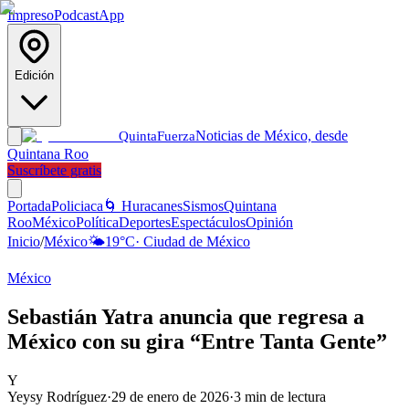
Impreso
Podcast
App
Edición
Noticias de México, desde
Quinta
Fuerza
Quintana Roo
Suscríbete gratis
Portada
Policiaca
🌀 Huracanes
Sismos
Quintana
Roo
México
Política
Deportes
Espectáculos
Opinión
Inicio
/
México
🌤️
19
°C
·
Ciudad de México
México
Sebastián Yatra anuncia que regresa a
México con su gira “Entre Tanta Gente”
Y
Yeysy Rodríguez
·
29 de enero de 2026
·
3
min de lectura