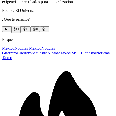
exigencia de resultados para su localización.
Fuente: El Universal
¿Qué te pareció?
🔥
0
👍
0
😲
0
😢
0
😠
0
Etiquetas
México
Noticias México
Noticias
Guerrero
Guerrero
Secuestro
Alcalde
Taxco
IMSS Bienestar
Noticias
Taxco