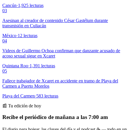
Cancún
·
1,925
lecturas
03
Asesinan al creador de contenido César Gastélum durante
transmisión en Culiacán
México
·
12
lecturas
04
Videos de Guillermo Ochoa confirman que danzante acusado de
acoso sexual sigue en Xcaret
Quintana Roo
·
1,391
lecturas
05
Fallece trabajador de Xcaret en accidente en tramo de Playa del
Carmen a Puerto Morelos
Playa del Carmen
·
583
lecturas
📰 Tu edición de hoy
Recibe el periódico de mañana a las 7:00 am
El diario para hojear, las claves del día y el podcast ☕ — todo en un