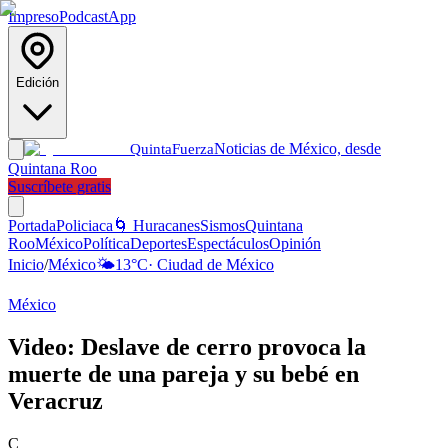
Impreso
Podcast
App
Edición
Noticias de México, desde
Quinta
Fuerza
Quintana Roo
Suscríbete gratis
Portada
Policiaca
🌀 Huracanes
Sismos
Quintana
Roo
México
Política
Deportes
Espectáculos
Opinión
Inicio
/
México
🌤️
13
°C
·
Ciudad de México
México
Video: Deslave de cerro provoca la
muerte de una pareja y su bebé en
Veracruz
C