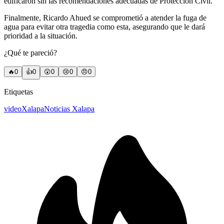
edificaron sin las recomendaciones adecuadas de Protección Civil.
Finalmente, Ricardo Ahued se comprometió a atender la fuga de
agua para evitar otra tragedia como esta, asegurando que le dará
prioridad a la situación.
¿Qué te pareció?
🔥
0
👍
0
😲
0
😢
0
😠
0
Etiquetas
video
Xalapa
Noticias Xalapa