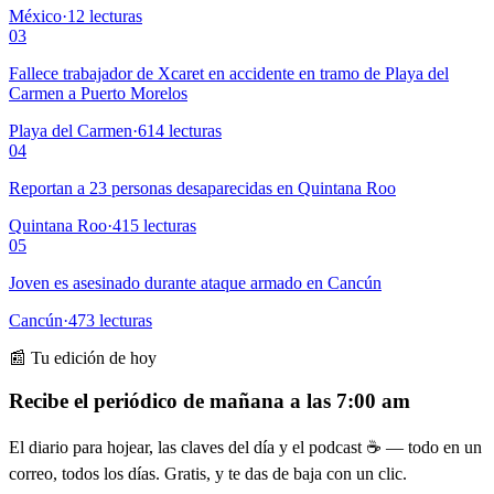
México
·
12
lecturas
03
Fallece trabajador de Xcaret en accidente en tramo de Playa del
Carmen a Puerto Morelos
Playa del Carmen
·
614
lecturas
04
Reportan a 23 personas desaparecidas en Quintana Roo
Quintana Roo
·
415
lecturas
05
Joven es asesinado durante ataque armado en Cancún
Cancún
·
473
lecturas
📰 Tu edición de hoy
Recibe el periódico de mañana a las 7:00 am
El diario para hojear, las claves del día y el podcast ☕ — todo en un
correo, todos los días. Gratis, y te das de baja con un clic.