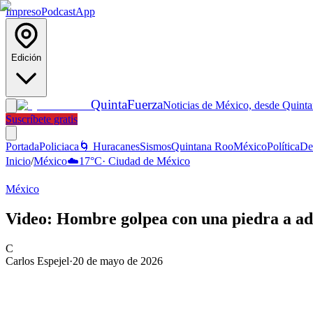
Impreso
Podcast
App
Edición
Quinta
Fuerza
Noticias de México, desde Quint
Suscríbete gratis
Portada
Policiaca
🌀 Huracanes
Sismos
Quintana Roo
México
Política
De
Inicio
/
México
☁️
17
°C
·
Ciudad de México
México
Video: Hombre golpea con una piedra a adu
C
Carlos Espejel
·
20 de mayo de 2026