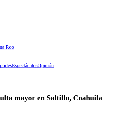
ana Roo
portes
Espectáculos
Opinión
lta mayor en Saltillo, Coahuila