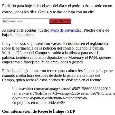
El diario para hojear, las claves del día y el podcast ☕ — todo en un
correo, todos los días. Gratis, y te das de baja con un clic.
Suscribirme
Al suscribirte aceptas nuestro
aviso de privacidad
. Puedes darte de
baja cuando quieras.
Luego de esto, se presentaron varias discusiones en el reglamento
sobre la pertinencia de la petición del conteo, cuando la panista
Mariana Gómez del Campo se subió a la tribuna para usar la
palabra, también acudieron diputados de Morena y el PAN, quienes
empezaron a forcejarse, hubo empujones y golpes.
El hecho obligó a tomar un receso para calmar los ánimos y luego se
reanudó media hora después de darle la palabra a Gómez del
Campo, quien rechazó estos hechos de violencia en el recinto.
https://twitter.com/marianagc/status/1450715860088332291?
ref_src=twsrc%5Etfw%7Ctwcamp%5Etweetembed%7Ctwter
de-morena-y-pan-se-enfrentan-a-manotazos-y-
empujones-en-tribuna-video%2F
Con información de Reporte Índigo / SDP