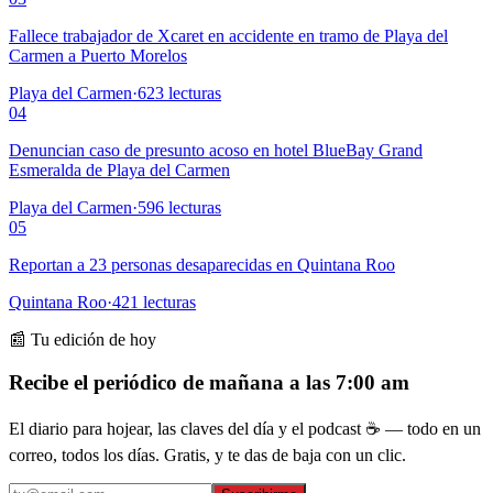
Fallece trabajador de Xcaret en accidente en tramo de Playa del
Carmen a Puerto Morelos
Playa del Carmen
·
623
lecturas
04
Denuncian caso de presunto acoso en hotel BlueBay Grand
Esmeralda de Playa del Carmen
Playa del Carmen
·
596
lecturas
05
Reportan a 23 personas desaparecidas en Quintana Roo
Quintana Roo
·
421
lecturas
📰 Tu edición de hoy
Recibe el periódico de mañana a las 7:00 am
El diario para hojear, las claves del día y el podcast ☕ — todo en un
correo, todos los días. Gratis, y te das de baja con un clic.