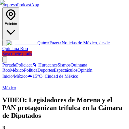
Impreso
Podcast
App
Edición
Noticias de México, desde
Quinta
Fuerza
Quintana Roo
Suscríbete gratis
Portada
Policiaca
🌀 Huracanes
Sismos
Quintana
Roo
México
Política
Deportes
Espectáculos
Opinión
Inicio
/
México
☁️
15
°C
·
Ciudad de México
México
VIDEO: Legisladores de Morena y el
PAN protagonizan trifulca en la Cámara
de Diputados
R