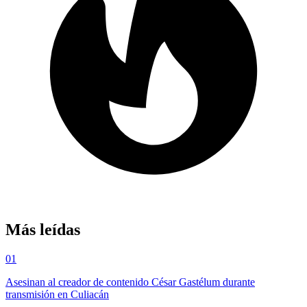
Más leídas
01
Asesinan al creador de contenido César Gastélum durante
transmisión en Culiacán