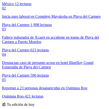
México
·
12
lecturas
02
Inicia paro laboral en Complejo Mayakoba en Playa del Carmen
Playa del Carmen
·
1,998
lecturas
03
Fallece trabajador de Xcaret en accidente en tramo de Playa del
Carmen a Puerto Morelos
Playa del Carmen
·
623
lecturas
04
Denuncian caso de presunto acoso en hotel BlueBay Grand
Esmeralda de Playa del Carmen
Playa del Carmen
·
596
lecturas
05
Reportan a 23 personas desaparecidas en Quintana Roo
Quintana Roo
·
421
lecturas
📰 Tu edición de hoy