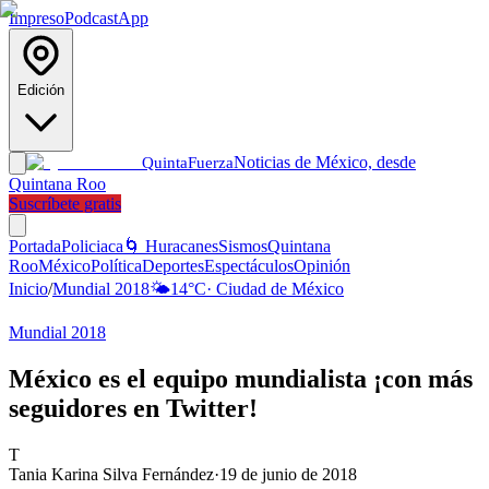
Impreso
Podcast
App
Edición
Noticias de México, desde
Quinta
Fuerza
Quintana Roo
Suscríbete gratis
Portada
Policiaca
🌀 Huracanes
Sismos
Quintana
Roo
México
Política
Deportes
Espectáculos
Opinión
Inicio
/
Mundial 2018
🌤️
14
°C
·
Ciudad de México
Mundial 2018
México es el equipo mundialista ¡con más
seguidores en Twitter!
T
Tania Karina Silva Fernández
·
19 de junio de 2018