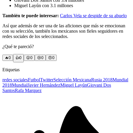
Giovani Dos Santos con 3.4 millones
Miguel Layún con 3.1 millones
También te puede interesar:
Carlos Vela se despide de su abuelo
Así que además de ser una de las aficiones que más se emocionan
con su selección, también los mexicanos son fieles seguidores en
redes sociales de los seleccionados.
¿Qué te pareció?
🔥
0
👍
0
😲
0
😢
0
😠
0
Etiquetas
redes sociales
Futbol
Twitter
Selección Mexicana
Rusia 2018
Mundial
2018
Mundial
Javier Hernández
Miguel Layún
Giovani Dos
Santos
Rafa Marquez