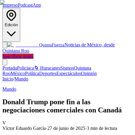
Impreso
Podcast
App
Edición
Noticias de México, desde
Quinta
Fuerza
Quintana Roo
Suscríbete gratis
Portada
Policiaca
🌀 Huracanes
Sismos
Quintana
Roo
México
Política
Deportes
Espectáculos
Opinión
Inicio
/
Mundo
Mundo
Donald Trump pone fin a las
negociaciones comerciales con Canadá
V
Víctor Eduardo García
·
27 de junio de 2025
·
3
min de lectura