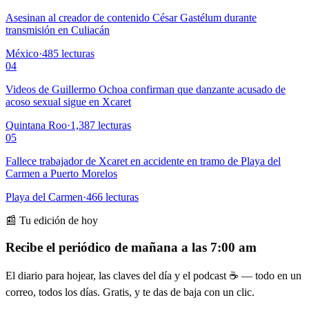
Asesinan al creador de contenido César Gastélum durante
transmisión en Culiacán
México
·
485
lecturas
04
Videos de Guillermo Ochoa confirman que danzante acusado de
acoso sexual sigue en Xcaret
Quintana Roo
·
1,387
lecturas
05
Fallece trabajador de Xcaret en accidente en tramo de Playa del
Carmen a Puerto Morelos
Playa del Carmen
·
466
lecturas
📰 Tu edición de hoy
Recibe el periódico de mañana a las 7:00 am
El diario para hojear, las claves del día y el podcast ☕ — todo en un
correo, todos los días. Gratis, y te das de baja con un clic.