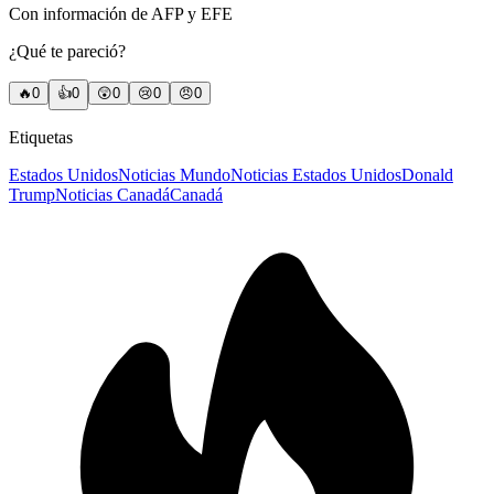
Con información de AFP y EFE
¿Qué te pareció?
🔥
0
👍
0
😲
0
😢
0
😠
0
Etiquetas
Estados Unidos
Noticias Mundo
Noticias Estados Unidos
Donald
Trump
Noticias Canadá
Canadá