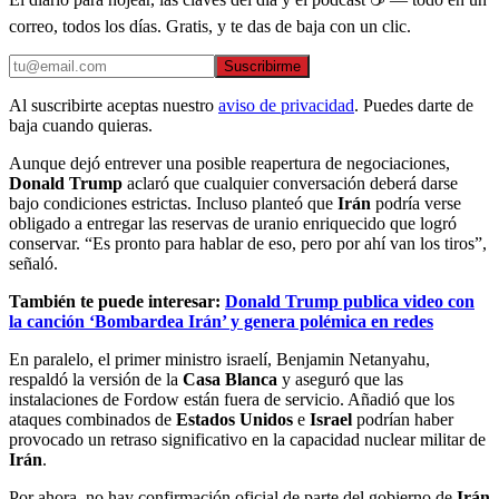
correo, todos los días. Gratis, y te das de baja con un clic.
Suscribirme
Al suscribirte aceptas nuestro
aviso de privacidad
. Puedes darte de
baja cuando quieras.
Aunque dejó entrever una posible reapertura de negociaciones,
Donald Trump
aclaró que cualquier conversación deberá darse
bajo condiciones estrictas. Incluso planteó que
Irán
podría verse
obligado a entregar las reservas de uranio enriquecido que logró
conservar. “Es pronto para hablar de eso, pero por ahí van los tiros”,
señaló.
También te puede interesar:
Donald Trump publica video con
la canción ‘Bombardea Irán’ y genera polémica en redes
En paralelo, el primer ministro israelí, Benjamin Netanyahu,
respaldó la versión de la
Casa Blanca
y aseguró que las
instalaciones de Fordow están fuera de servicio. Añadió que los
ataques combinados de
Estados Unidos
e
Israel
podrían haber
provocado un retraso significativo en la capacidad nuclear militar de
Irán
.
Por ahora, no hay confirmación oficial de parte del gobierno de
Irán