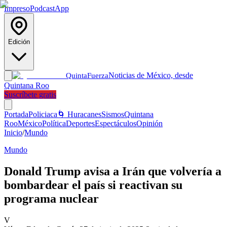
Impreso
Podcast
App
Edición
Noticias de México, desde
Quinta
Fuerza
Quintana Roo
Suscríbete gratis
Portada
Policiaca
🌀 Huracanes
Sismos
Quintana
Roo
México
Política
Deportes
Espectáculos
Opinión
Inicio
/
Mundo
Mundo
Donald Trump avisa a Irán que volvería a
bombardear el país si reactivan su
programa nuclear
V