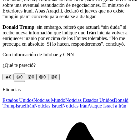
sobre una eventual reanudación de negociaciones. El ministro de
Exteriores iraní, Abas Araqchi, declaró el jueves que no existe
“ningún plan” concreto para sentarse a dialogar.
Donald Trump
, sin embargo, reiteró que actuará “sin duda” si
recibe nueva información que indique que
Irán
intenta volver a
enriquecer uranio por encima de los límites tolerables. “No me
preocupa en absoluto. Si lo hacen, responderemos”, concluyó.
Con información de Infobae y CNN
¿Qué te pareció?
🔥
0
👍
0
😲
0
😢
0
😠
0
Etiquetas
Estados Unidos
Noticias Mundo
Noticias Estados Unidos
Donald
Trump
Israel
Irán
Noticias Israel
Noticias Irán
Ataque Israel a Irán