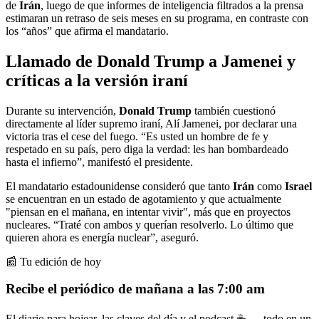
de
Irán
, luego de que informes de inteligencia filtrados a la prensa
estimaran un retraso de seis meses en su programa, en contraste con
los “años” que afirma el mandatario.
Llamado de Donald Trump a Jamenei y
críticas a la versión iraní
Durante su intervención,
Donald Trump
también cuestionó
directamente al líder supremo iraní, Alí Jamenei, por declarar una
victoria tras el cese del fuego. “Es usted un hombre de fe y
respetado en su país, pero diga la verdad: les han bombardeado
hasta el infierno”, manifestó el presidente.
El mandatario estadounidense consideró que tanto
Irán
como
Israel
se encuentran en un estado de agotamiento y que actualmente
"piensan en el mañana, en intentar vivir", más que en proyectos
nucleares. “Traté con ambos y querían resolverlo. Lo último que
quieren ahora es energía nuclear”, aseguró.
📰 Tu edición de hoy
Recibe el periódico de mañana a las 7:00 am
El diario para hojear, las claves del día y el podcast ☕ — todo en un