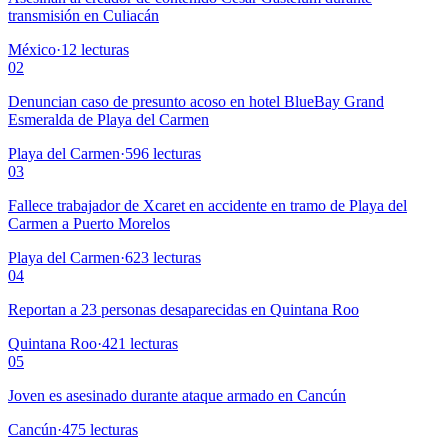
transmisión en Culiacán
México
·
12
lecturas
02
Denuncian caso de presunto acoso en hotel BlueBay Grand
Esmeralda de Playa del Carmen
Playa del Carmen
·
596
lecturas
03
Fallece trabajador de Xcaret en accidente en tramo de Playa del
Carmen a Puerto Morelos
Playa del Carmen
·
623
lecturas
04
Reportan a 23 personas desaparecidas en Quintana Roo
Quintana Roo
·
421
lecturas
05
Joven es asesinado durante ataque armado en Cancún
Cancún
·
475
lecturas