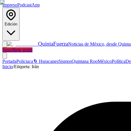
Impreso
Podcast
App
Edición
Quinta
Fuerza
Noticias de México, desde Quint
Suscríbete gratis
Portada
Policiaca
🌀 Huracanes
Sismos
Quintana Roo
México
Política
De
Inicio
/
Etiqueta:
Irán