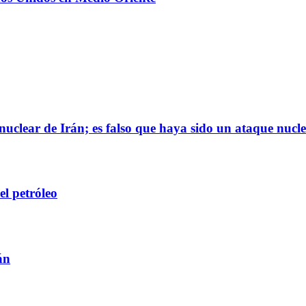
uclear de Irán; es falso que haya sido un ataque nucl
el petróleo
án