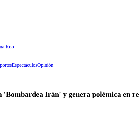
ana Roo
portes
Espectáculos
Opinión
n 'Bombardea Irán' y genera polémica en r