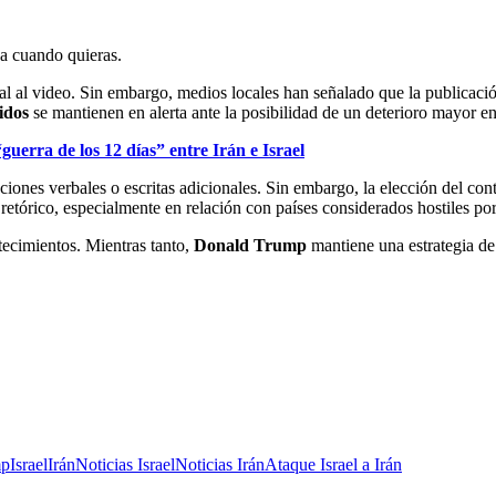
ja cuando quieras.
ial al video. Sin embargo, medios locales han señalado que la publicac
idos
se mantienen en alerta ante la posibilidad de un deterioro mayor en 
uerra de los 12 días” entre Irán e Israel
ones verbales o escritas adicionales. Sin embargo, la elección del con
l retórico, especialmente en relación con países considerados hostiles po
tecimientos. Mientras tanto,
Donald Trump
mantiene una estrategia de
mp
Israel
Irán
Noticias Israel
Noticias Irán
Ataque Israel a Irán