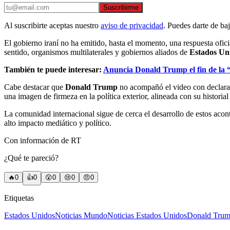
Suscribirme
Al suscribirte aceptas nuestro
aviso de privacidad
. Puedes darte de ba
El gobierno iraní no ha emitido, hasta el momento, una respuesta ofic
sentido, organismos multilaterales y gobiernos aliados de
Estados Un
También te puede interesar:
Anuncia Donald Trump el fin de la “g
Cabe destacar que
Donald Trump
no acompañó el video con declaraci
una imagen de firmeza en la política exterior, alineada con su historia
La comunidad internacional sigue de cerca el desarrollo de estos acon
alto impacto mediático y político.
Con información de RT
¿Qué te pareció?
🔥
0
👍
0
😲
0
😢
0
😠
0
Etiquetas
Estados Unidos
Noticias Mundo
Noticias Estados Unidos
Donald Tru