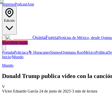
Impreso
Podcast
App
Edición
Quinta
Fuerza
Noticias de México, desde Quint
Suscríbete gratis
Portada
Policiaca
🌀 Huracanes
Sismos
Quintana Roo
México
Política
De
Inicio
/
Mundo
Mundo
Donald Trump publica video con la canció
V
Víctor Eduardo García
·
24 de junio de 2025
·
3
min de lectura